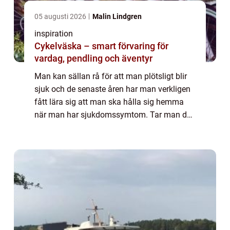
05 augusti 2026
Malin Lindgren
inspiration
Cykelväska – smart förvaring för
vardag, pendling och äventyr
Man kan sällan rå för att man plötsligt blir
sjuk och de senaste åren har man verkligen
fått lära sig att man ska hålla sig hemma
när man har sjukdomssymtom. Tar man det
inte lugnt så kan sjukdomen förvärras och
dessutom riskerar man att smitta andra...