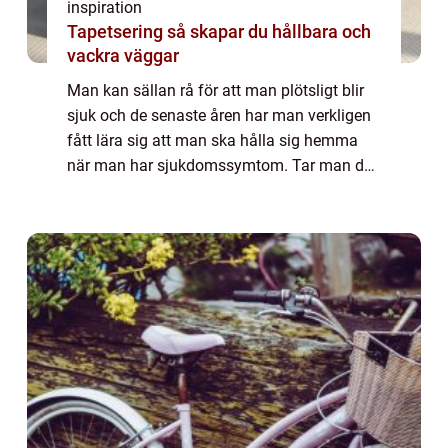
inspiration
Tapetsering så skapar du hållbara och
vackra väggar
Man kan sällan rå för att man plötsligt blir
sjuk och de senaste åren har man verkligen
fått lära sig att man ska hålla sig hemma
när man har sjukdomssymtom. Tar man det
inte lugnt så kan sjukdomen förvärras och
dessutom riskerar man att smitta andra...