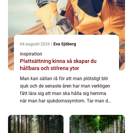
04 augusti 2026
Eva Sjöberg
inspiration
Plattsättning kinna så skapar du
hållbara och stilrena ytor
Man kan sällan rå för att man plötsligt blir
sjuk och de senaste åren har man verkligen
fått lära sig att man ska hålla sig hemma
när man har sjukdomssymtom. Tar man det
inte lugnt så kan sjukdomen förvärras och
dessutom riskerar man att smitta andra...