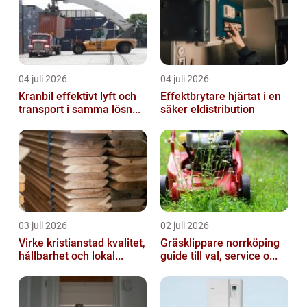
04 juli 2026
04 juli 2026
Kranbil effektivt lyft och
Effektbrytare hjärtat i en
transport i samma lösn...
säker eldistribution
03 juli 2026
02 juli 2026
Virke kristianstad kvalitet,
Gräsklippare norrköping
hållbarhet och lokal...
guide till val, service o...