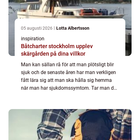
05 augusti 2026
Lotta Albertsson
inspiration
Båtcharter stockholm upplev
skärgården på dina villkor
Man kan sällan rå för att man plötsligt blir
sjuk och de senaste åren har man verkligen
fått lära sig att man ska hålla sig hemma
när man har sjukdomssymtom. Tar man det
inte lugnt så kan sjukdomen förvärras och
dessutom riskerar man att smitta andra...