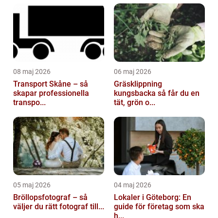
08 maj 2026
06 maj 2026
Transport Skåne – så
Gräsklippning
skapar professionella
kungsbacka så får du en
transpo...
tät, grön o...
05 maj 2026
04 maj 2026
Bröllopsfotograf – så
Lokaler i Göteborg: En
väljer du rätt fotograf till...
guide för företag som ska
h...