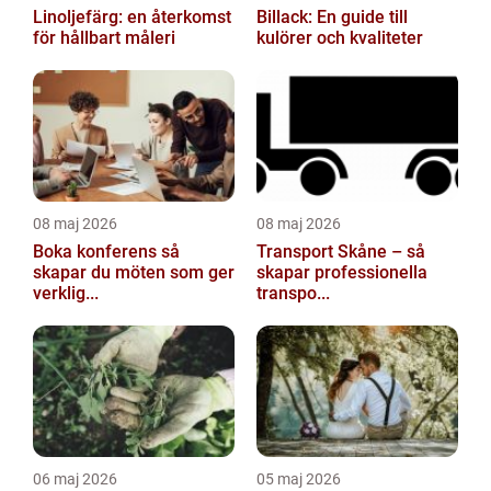
Linoljefärg: en återkomst
Billack: En guide till
för hållbart måleri
kulörer och kvaliteter
08 maj 2026
08 maj 2026
Boka konferens så
Transport Skåne – så
skapar du möten som ger
skapar professionella
verklig...
transpo...
06 maj 2026
05 maj 2026