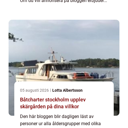
Om du vill annonsera på bloggen erbjuder
vi flera möjligheter. Bannerannonser är
endast ett av alternativen. Kontakta
redaktionen så...
05 augusti 2026
Lotta Albertsson
Båtcharter stockholm upplev
skärgården på dina villkor
Den här bloggen blir dagligen läst av
personer ur alla åldersgrupper med olika