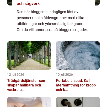
och sågverk
Den här bloggen blir dagligen läst av
personer ur alla åldersgrupper med olika
utbildningar och yrkesmässig bakgrund.
Om du vill annonsera på bloggen erbjuder
vi flera möjligheter. Bannerannonser är
endast ett av alternativen. Kontakta
redaktionen så...
12 juli 2026
10 juli 2026
Trädgårdstjänster som
Portabelt isbad: Kall
skapar hållbara och
återhämtning för kropp
vackra u...
och k...