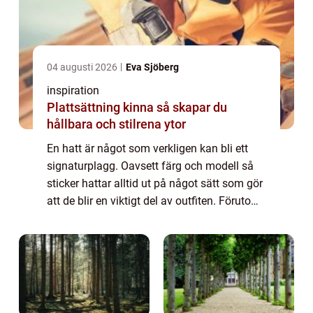
04 augusti 2026
Eva Sjöberg
inspiration
Plattsättning kinna så skapar du
hållbara och stilrena ytor
En hatt är något som verkligen kan bli ett
signaturplagg. Oavsett färg och modell så
sticker hattar alltid ut på något sätt som gör
att de blir en viktigt del av outfiten. Förutom
att de kan framhäva en personlig stil så kan
de också vara väldigt beh...