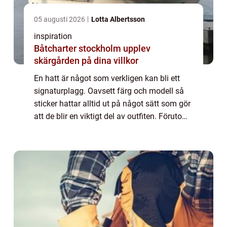
05 augusti 2026
Lotta Albertsson
inspiration
Båtcharter stockholm upplev
skärgården på dina villkor
En hatt är något som verkligen kan bli ett
signaturplagg. Oavsett färg och modell så
sticker hattar alltid ut på något sätt som gör
att de blir en viktigt del av outfiten. Förutom
att de kan framhäva en personlig stil så kan
de också vara väldigt beh...