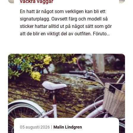
vackra väggar
En hatt är något som verkligen kan bli ett
signaturplagg. Oavsett färg och modell så
sticker hattar alltid ut på något sätt som gör
att de blir en viktigt del av outfiten. Förutom
att de kan framhäva en personlig stil så kan
de också vara väldigt beh...
05 augusti 2026
Malin Lindgren