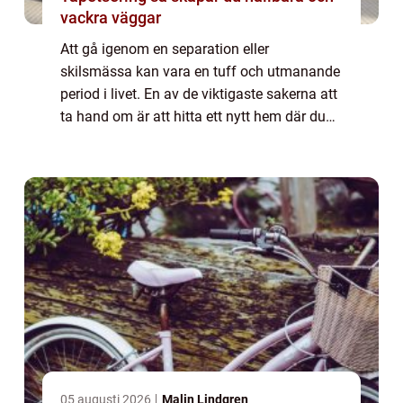
vackra väggar
Att gå igenom en separation eller
skilsmässa kan vara en tuff och utmanande
period i livet. En av de viktigaste sakerna att
ta hand om är att hitta ett nytt hem där du
kan börja om på nytt. Att hitta en ledig
läge...
05 augusti 2026
Malin Lindgren