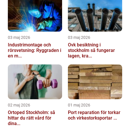
03 maj 2026
03 maj 2026
Industrimontage och
Ovk besiktning i
rörsvetsning: Ryggraden i
stockholm så fungerar
en m...
lagen, kra...
02 maj 2026
01 maj 2026
Ortoped Stockholm: så
Port reparation för torkar
hittar du rätt vård för
och virkestorksportar ...
dina...