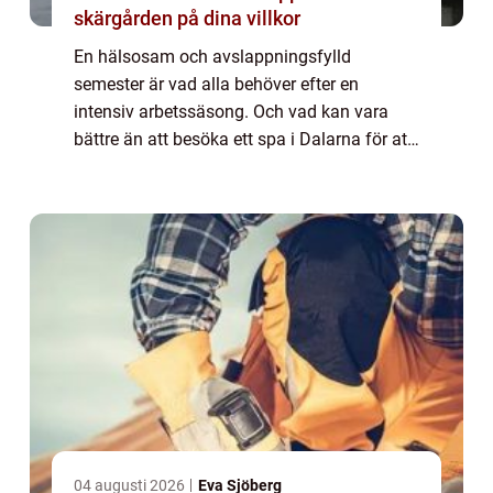
skärgården på dina villkor
En hälsosam och avslappningsfylld
semester är vad alla behöver efter en
intensiv arbetssäsong. Och vad kan vara
bättre än att besöka ett spa i Dalarna för att
uppnå detta? Sparesor är en idealisk lösning
för att slappna av, återhämta sig och
återstäl...
04 augusti 2026
Eva Sjöberg