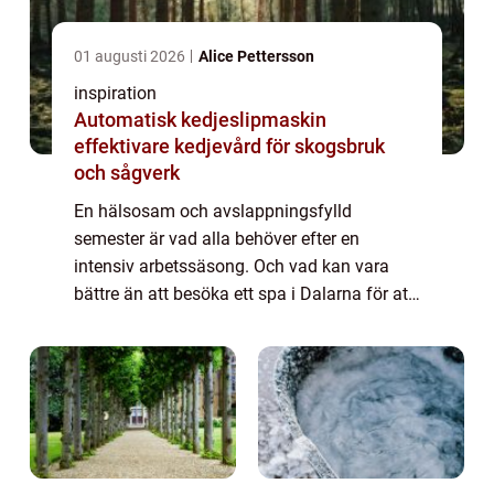
01 augusti 2026
Alice Pettersson
inspiration
Automatisk kedjeslipmaskin
effektivare kedjevård för skogsbruk
och sågverk
En hälsosam och avslappningsfylld
semester är vad alla behöver efter en
intensiv arbetssäsong. Och vad kan vara
bättre än att besöka ett spa i Dalarna för att
uppnå detta? Sparesor är en idealisk lösning
för att slappna av, återhämta sig och
återstäl...