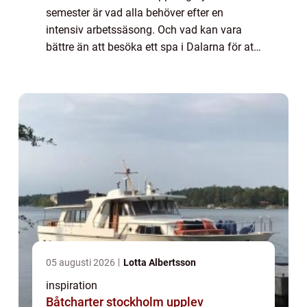
semester är vad alla behöver efter en
intensiv arbetssäsong. Och vad kan vara
bättre än att besöka ett spa i Dalarna för att
uppnå detta? Sparesor är en idealisk lösning
för att slappna av, återhämta sig och
återstäl...
05 augusti 2026
Lotta Albertsson
inspiration
Båtcharter stockholm upplev