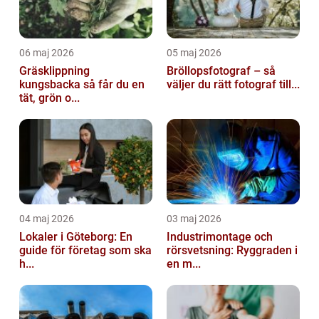
06 maj 2026
05 maj 2026
Gräsklippning
Bröllopsfotograf – så
kungsbacka så får du en
väljer du rätt fotograf till...
tät, grön o...
04 maj 2026
03 maj 2026
Lokaler i Göteborg: En
Industrimontage och
guide för företag som ska
rörsvetsning: Ryggraden i
h...
en m...