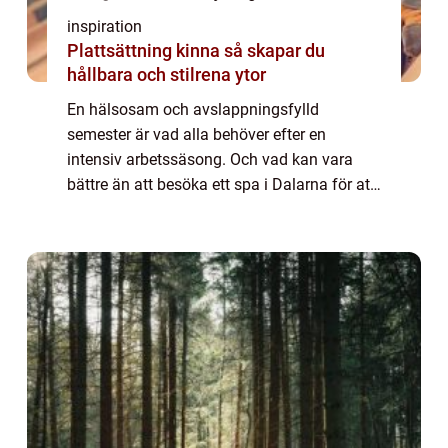
inspiration
Plattsättning kinna så skapar du
hållbara och stilrena ytor
En hälsosam och avslappningsfylld
semester är vad alla behöver efter en
intensiv arbetssäsong. Och vad kan vara
bättre än att besöka ett spa i Dalarna för att
uppnå detta? Sparesor är en idealisk lösning
för att slappna av, återhämta sig och
återstäl...