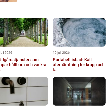
Därav uttrycket “het som en glödlampa”. När LED-
tekniken gjorde si...
juli 2026
10 juli 2026
ädgårdstjänster som
Portabelt isbad: Kall
apar hållbara och vackra
återhämtning för kropp och
.
k...