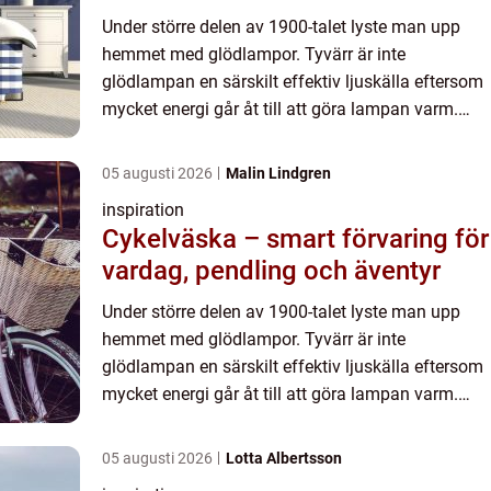
Under större delen av 1900-talet lyste man upp
hemmet med glödlampor. Tyvärr är inte
glödlampan en särskilt effektiv ljuskälla eftersom
mycket energi går åt till att göra lampan varm.
Därav uttrycket “het som en glödlampa”. När LED-
tekniken gjorde si...
05 augusti 2026
Malin Lindgren
inspiration
Cykelväska – smart förvaring för
vardag, pendling och äventyr
Under större delen av 1900-talet lyste man upp
hemmet med glödlampor. Tyvärr är inte
glödlampan en särskilt effektiv ljuskälla eftersom
mycket energi går åt till att göra lampan varm.
Därav uttrycket “het som en glödlampa”. När LED-
tekniken gjorde si...
05 augusti 2026
Lotta Albertsson