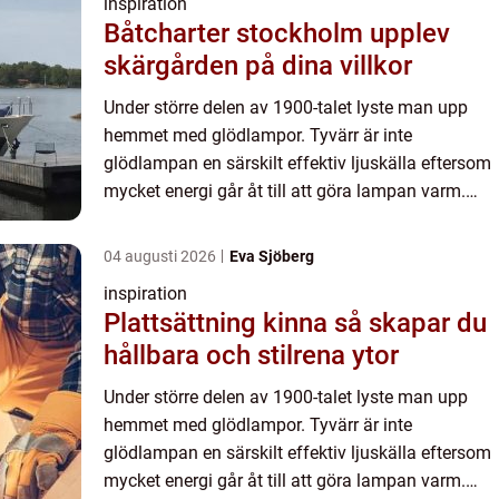
inspiration
Båtcharter stockholm upplev
skärgården på dina villkor
Under större delen av 1900-talet lyste man upp
hemmet med glödlampor. Tyvärr är inte
glödlampan en särskilt effektiv ljuskälla eftersom
mycket energi går åt till att göra lampan varm.
Därav uttrycket “het som en glödlampa”. När LED-
tekniken gjorde si...
04 augusti 2026
Eva Sjöberg
inspiration
Plattsättning kinna så skapar du
hållbara och stilrena ytor
Under större delen av 1900-talet lyste man upp
hemmet med glödlampor. Tyvärr är inte
glödlampan en särskilt effektiv ljuskälla eftersom
mycket energi går åt till att göra lampan varm.