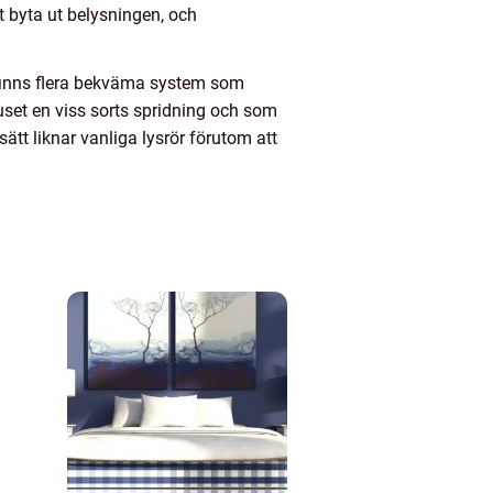
t byta ut belysningen, och
finns flera bekväma system som
uset en viss sorts spridning och som
t liknar vanliga lysrör förutom att