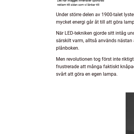
Under större delen av 1900-talet lys
mycket energi går åt till att göra l
När LED-tekniken gjorde sitt intåg u
särskilt varm, alltså används nästan a
plånboken.
Men revolutionen tog först inte rikti
frustrerade att många faktiskt knåpad
svårt att göra en egen lampa.