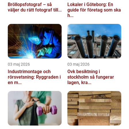
Bröllopsfotograf – så
Lokaler i Göteborg: En
väljer du rätt fotograf till...
guide för företag som ska
h...
03 maj 2026
03 maj 2026
Industrimontage och
Ovk besiktning i
rörsvetsning: Ryggraden i
stockholm så fungerar
en m...
lagen, kra...