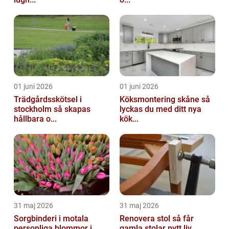
01 juni 2026
01 juni 2026
Trädgårdsskötsel i
Köksmontering skåne så
stockholm så skapas
lyckas du med ditt nya
hållbara o...
kök...
31 maj 2026
31 maj 2026
Sorgbinderi i motala
Renovera stol så får
personliga blommor i
gamla stolar nytt liv