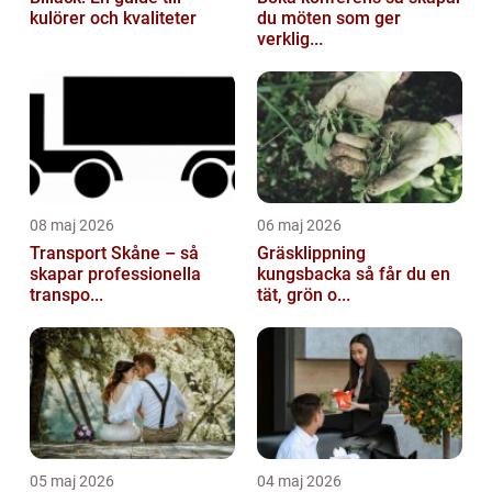
kulörer och kvaliteter
du möten som ger
verklig...
08 maj 2026
06 maj 2026
Transport Skåne – så
Gräsklippning
skapar professionella
kungsbacka så får du en
transpo...
tät, grön o...
05 maj 2026
04 maj 2026