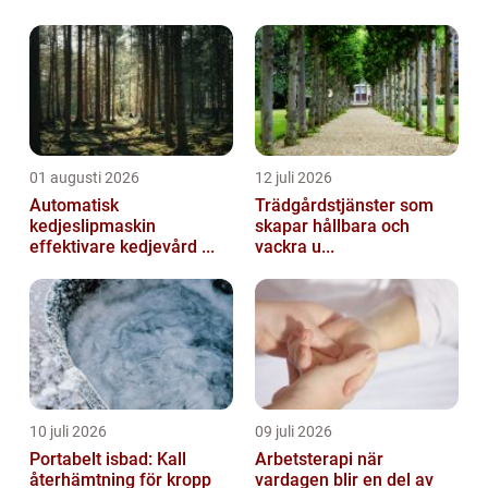
några av de vackraste och mest hållb...
01 augusti 2026
12 juli 2026
Automatisk
Trädgårdstjänster som
kedjeslipmaskin
skapar hållbara och
effektivare kedjevård ...
vackra u...
10 juli 2026
09 juli 2026
Portabelt isbad: Kall
Arbetsterapi när
återhämtning för kropp
vardagen blir en del av