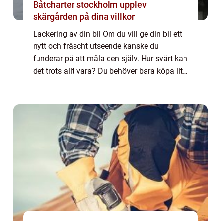
Båtcharter stockholm upplev
skärgården på dina villkor
Lackering av din bil Om du vill ge din bil ett
nytt och fräscht utseende kanske du
funderar på att måla den själv. Hur svårt kan
det trots allt vara? Du behöver bara köpa lite
färg och tillbehör, lägga på några lager och
voila! Men om du verkligen vi...