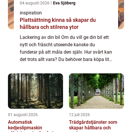
04 augusti 2026
Eva Sjöberg
inspiration
Plattsättning kinna så skapar du
hållbara och stilrena ytor
Lackering av din bil Om du vill ge din bil ett
nytt och fräscht utseende kanske du
funderar på att måla den själv. Hur svårt kan
det trots allt vara? Du behöver bara köpa lite
färg och tillbehör, lägga på några lager och
voila! Men om du verkligen vi...
01 augusti 2026
12 juli 2026
Automatisk
Trädgårdstjänster som
kedjeslipmaskin
skapar hållbara och