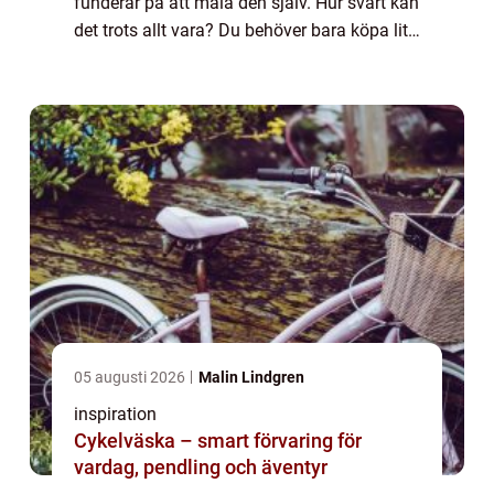
funderar på att måla den själv. Hur svårt kan
det trots allt vara? Du behöver bara köpa lite
färg och tillbehör, lägga på några lager och
voila! Men om du verkligen vi...
05 augusti 2026
Malin Lindgren
inspiration
Cykelväska – smart förvaring för
vardag, pendling och äventyr