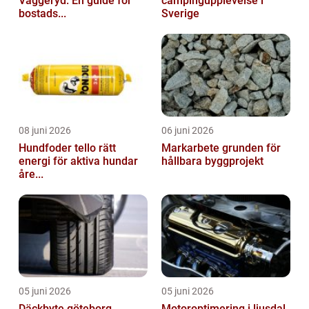
Vaggeryd: En guide för
campingupplevelse i
bostads...
Sverige
08 juni 2026
06 juni 2026
Hundfoder tello rätt
Markarbete grunden för
energi för aktiva hundar
hållbara byggprojekt
åre...
05 juni 2026
05 juni 2026
Däckbyte göteborg
Motoroptimering i ljusdal