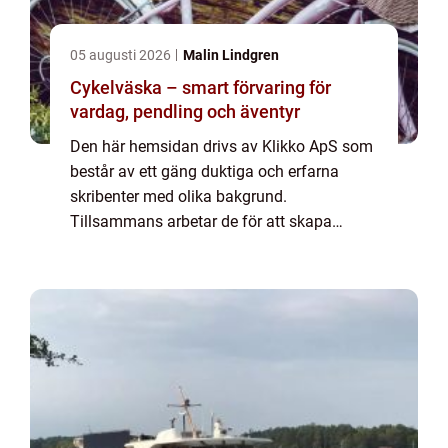
05 augusti 2026
Malin Lindgren
Cykelväska – smart förvaring för
vardag, pendling och äventyr
Den här hemsidan drivs av Klikko ApS som
består av ett gäng duktiga och erfarna
skribenter med olika bakgrund.
Tillsammans arbetar de för att skapa
aktuellt innehåll till den här sidan. Vi vet hur
utmanande det är att läsa och genomgå en
massa olika ...