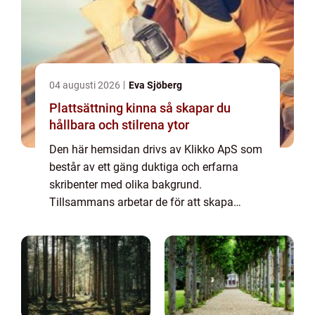
04 augusti 2026
Eva Sjöberg
Plattsättning kinna så skapar du
hållbara och stilrena ytor
Den här hemsidan drivs av Klikko ApS som
består av ett gäng duktiga och erfarna
skribenter med olika bakgrund.
Tillsammans arbetar de för att skapa
aktuellt innehåll till den här sidan. Vi vet hur
utmanande det är att läsa och genomgå en
massa olika ...