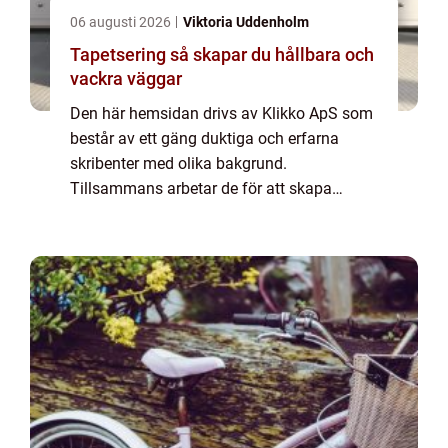
06 augusti 2026
Viktoria Uddenholm
Tapetsering så skapar du hållbara och
vackra väggar
Den här hemsidan drivs av Klikko ApS som
består av ett gäng duktiga och erfarna
skribenter med olika bakgrund.
Tillsammans arbetar de för att skapa
aktuellt innehåll till den här sidan. Vi vet hur
utmanande det är att läsa och genomgå en
massa olika ...