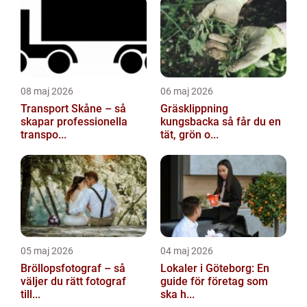
08 maj 2026
06 maj 2026
Transport Skåne – så
Gräsklippning
skapar professionella
kungsbacka så får du en
transpo...
tät, grön o...
05 maj 2026
04 maj 2026
Bröllopsfotograf – så
Lokaler i Göteborg: En
väljer du rätt fotograf
guide för företag som
till...
ska h...