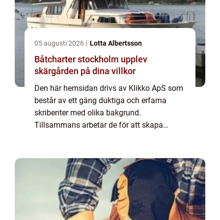
05 augusti 2026
Lotta Albertsson
Båtcharter stockholm upplev
skärgården på dina villkor
Den här hemsidan drivs av Klikko ApS som
består av ett gäng duktiga och erfarna
skribenter med olika bakgrund.
Tillsammans arbetar de för att skapa
aktuellt innehåll till den här sidan. Vi vet hur
utmanande det är att läsa och genomgå en
massa olika ...