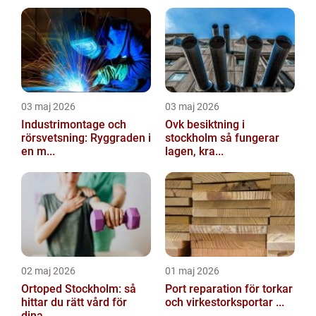
03 maj 2026
03 maj 2026
Industrimontage och
Ovk besiktning i
rörsvetsning: Ryggraden i
stockholm så fungerar
en m...
lagen, kra...
02 maj 2026
01 maj 2026
Ortoped Stockholm: så
Port reparation för torkar
hittar du rätt vård för
och virkestorksportar ...
dina...