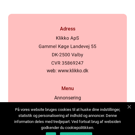
Adress
web:
www.klikko.dk
Menu
Annonsering
Om oss
På vores website bruges cookies til at huske dine indstillinger,
Cookies
statistik og personalisering af indhold og annoncer. Denne
information deles med tredjepart. Ved fortsat brug af websiden
Kontakta oss
godkender du cookiepolitikken.
Sitemap