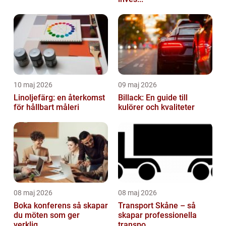
10 maj 2026
09 maj 2026
Linoljefärg: en återkomst
Billack: En guide till
för hållbart måleri
kulörer och kvaliteter
08 maj 2026
08 maj 2026
Boka konferens så skapar
Transport Skåne – så
du möten som ger
skapar professionella
verklig...
transpo...