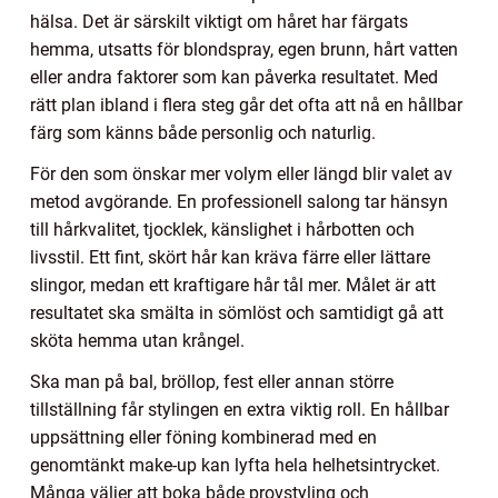
hälsa. Det är särskilt viktigt om håret har färgats
hemma, utsatts för blondspray, egen brunn, hårt vatten
eller andra faktorer som kan påverka resultatet. Med
rätt plan ibland i flera steg går det ofta att nå en hållbar
färg som känns både personlig och naturlig.
För den som önskar mer volym eller längd blir valet av
metod avgörande. En professionell salong tar hänsyn
till hårkvalitet, tjocklek, känslighet i hårbotten och
livsstil. Ett fint, skört hår kan kräva färre eller lättare
slingor, medan ett kraftigare hår tål mer. Målet är att
resultatet ska smälta in sömlöst och samtidigt gå att
sköta hemma utan krångel.
Ska man på bal, bröllop, fest eller annan större
tillställning får stylingen en extra viktig roll. En hållbar
uppsättning eller föning kombinerad med en
genomtänkt make-up kan lyfta hela helhetsintrycket.
Många väljer att boka både provstyling och