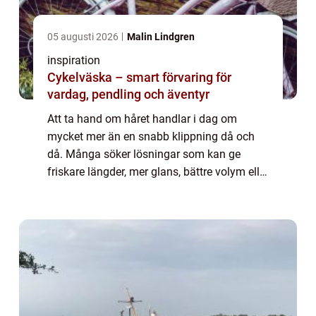
05 augusti 2026
Malin Lindgren
inspiration
Cykelväska – smart förvaring för
vardag, pendling och äventyr
Att ta hand om håret handlar i dag om
mycket mer än en snabb klippning då och
då. Många söker lösningar som kan ge
friskare längder, mer glans, bättre volym eller
en helt ny stil. Samtidigt kan utbudet av
Hårbehandlingar kännas överväldigande.
Vad be...