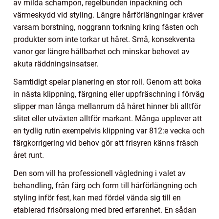
av milda schampon, regelbunden inpackning och
värmeskydd vid styling. Längre hårförlängningar kräver
varsam borstning, noggrann torkning kring fästen och
produkter som inte torkar ut håret. Små, konsekventa
vanor ger längre hållbarhet och minskar behovet av
akuta räddningsinsatser.
Samtidigt spelar planering en stor roll. Genom att boka
in nästa klippning, färgning eller uppfräschning i förväg
slipper man långa mellanrum då håret hinner bli alltför
slitet eller utväxten alltför markant. Många upplever att
en tydlig rutin exempelvis klippning var 812:e vecka och
färgkorrigering vid behov gör att frisyren känns fräsch
året runt.
Den som vill ha professionell vägledning i valet av
behandling, från färg och form till hårförlängning och
styling inför fest, kan med fördel vända sig till en
etablerad frisörsalong med bred erfarenhet. En sådan