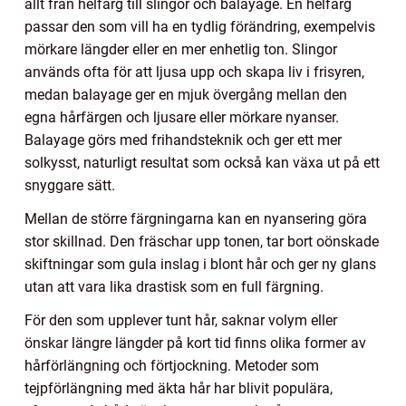
allt från helfärg till slingor och balayage. En helfärg
passar den som vill ha en tydlig förändring, exempelvis
mörkare längder eller en mer enhetlig ton. Slingor
används ofta för att ljusa upp och skapa liv i frisyren,
medan balayage ger en mjuk övergång mellan den
egna hårfärgen och ljusare eller mörkare nyanser.
Balayage görs med frihandsteknik och ger ett mer
solkysst, naturligt resultat som också kan växa ut på ett
snyggare sätt.
Mellan de större färgningarna kan en nyansering göra
stor skillnad. Den fräschar upp tonen, tar bort oönskade
skiftningar som gula inslag i blont hår och ger ny glans
utan att vara lika drastisk som en full färgning.
För den som upplever tunt hår, saknar volym eller
önskar längre längder på kort tid finns olika former av
hårförlängning och förtjockning. Metoder som
tejpförlängning med äkta hår har blivit populära,