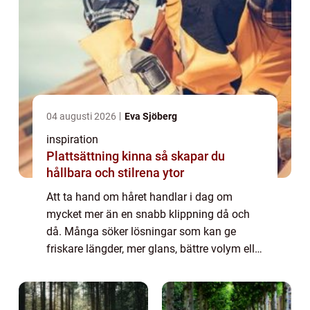
04 augusti 2026
Eva Sjöberg
inspiration
Plattsättning kinna så skapar du
hållbara och stilrena ytor
Att ta hand om håret handlar i dag om
mycket mer än en snabb klippning då och
då. Många söker lösningar som kan ge
friskare längder, mer glans, bättre volym eller
en helt ny stil. Samtidigt kan utbudet av
Hårbehandlingar kännas överväldigande.
Vad be...