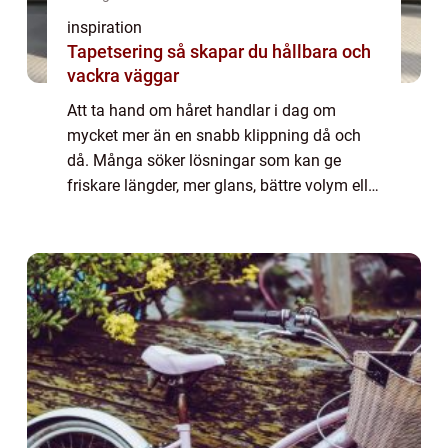
inspiration
Tapetsering så skapar du hållbara och
vackra väggar
Att ta hand om håret handlar i dag om
mycket mer än en snabb klippning då och
då. Många söker lösningar som kan ge
friskare längder, mer glans, bättre volym eller
en helt ny stil. Samtidigt kan utbudet av
Hårbehandlingar kännas överväldigande.
Vad be...