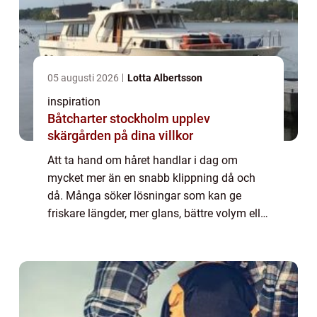
05 augusti 2026
Lotta Albertsson
inspiration
Båtcharter stockholm upplev
skärgården på dina villkor
Att ta hand om håret handlar i dag om
mycket mer än en snabb klippning då och
då. Många söker lösningar som kan ge
friskare längder, mer glans, bättre volym eller
en helt ny stil. Samtidigt kan utbudet av
Hårbehandlingar kännas överväldigande.
Vad be...