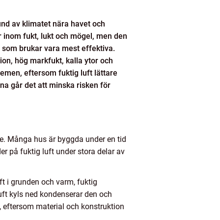
nd av klimatet nära havet och
 inom fukt, lukt och mögel, men den
r som brukar vara mest effektiva.
ion, hög markfukt, kalla ytor och
emen, eftersom fuktig luft lättare
rna går det att minska risken för
d
re. Många hus är byggda under en tid
 på fuktig luft under stora delar av
t i grunden och varm, fuktig
uft kyls ned kondenserar den och
e, eftersom material och konstruktion