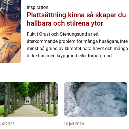
inspiration
Plattsättning kinna så skapar du
hållbara och stilrena ytor
Fukt i Orust och Stenungsund är ett
återkommande problem för många husägare, inte
minst på grund av klimatet nära havet och många
äldre hus med krypgrund eller torpargrund.
amagozon.se beskrivs ofta so...
juli 2026
10 juli 2026