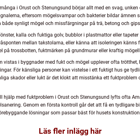
ånga i Orust och Stenungsund börjar allt med en svag, unken dof
ignalerna, eftersom mögelsvampar och bakterier bildar ämnen som
ta både synligt mögel och missfärgningar på trä, betong och gips
nster, kalla och fuktiga golv, bubblor i plastmattor eller tapet
sponten mellan takstolarna, eller känna att isoleringen känns fu
på trossbotten, fuktmärken på grundmurar eller kraftig mögellu
vistas i byggnader med fukt och mögel upplever ofta trötthet, h
ngar. För känsliga personer kan vistelse i ett fuktigt hus ge tydl
ga skador eller lukt är det klokt att misstänka ett fuktproble
ell hjälp med fuktproblem i Orust och Stenungsund lyfts ofta A
lsanering. Genom en första kontroll går det att få en tydligare 
 förebyggande lösningar som passar bäst för husets konstruktion
Läs fler inlägg här