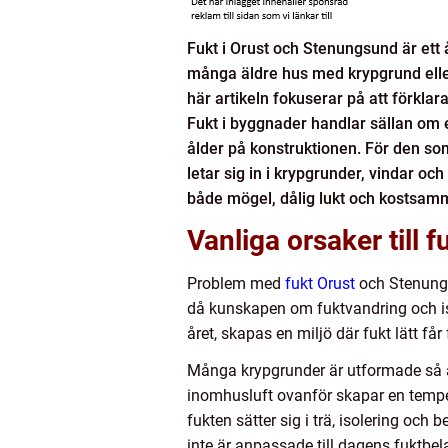
Fukt i Orust och Stenungsund är et
många äldre hus med krypgrund elle
här artikeln fokuserar på att förkla
Fukt i byggnader handlar sällan om e
ålder på konstruktionen. För den som
letar sig in i krypgrunder, vindar oc
både mögel, dålig lukt och kostsam
Vanliga orsaker till
Problem med
fukt Orust
och Stenungs
då kunskapen om fuktvandring och iso
året, skapas en miljö där fukt lätt få
Många krypgrunder är utformade så at
inomhusluft ovanför skapar en tempe
fukten sätter sig i trä, isolering oc
inte är anpassade till dagens fuktbel