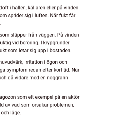
t i hallen, källaren eller på vinden.
 sprider sig i luften. När fukt får
.
er som släpper från väggen. På vinden
ktig vid beröring. I krypgrunder
kt som letar sig upp i bostaden.
uvudvärk, irritation i ögon och
iga symptom redan efter kort tid. När
m och gå vidare med en noggrann
magozon som ett exempel på en aktör
bild av vad som orsakar problemen,
 och läge.