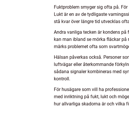
Fuktproblem smyger sig ofta på. För m
Lukt är en av de tydligaste varningss
stå kvar över längre tid utvecklas of
Andra vanliga tecken är kondens på fö
kan man ibland se mörka fläckar på rå
märks problemet ofta som svartmögel 
Hälsan påverkas också. Personer som 
luftvägar eller återkommande förkylni
sådana signaler kombineras med synli
kontroll.
För husägare som vill ha profession
med inriktning på fukt, lukt och möge
hur allvarliga skadorna är och vilka