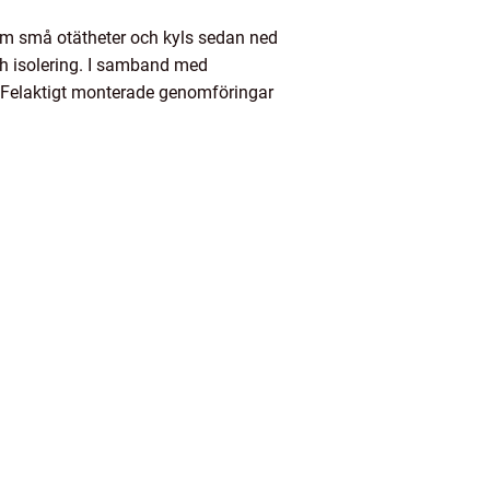
om små otätheter och kyls sedan ned
och isolering. I samband med
as. Felaktigt monterade genomföringar