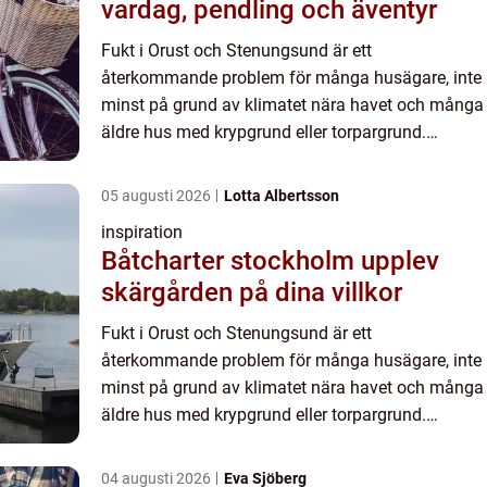
vardag, pendling och äventyr
Fukt i Orust och Stenungsund är ett
återkommande problem för många husägare, inte
minst på grund av klimatet nära havet och många
äldre hus med krypgrund eller torpargrund.
amagozon.se beskrivs ofta so...
05 augusti 2026
Lotta Albertsson
inspiration
Båtcharter stockholm upplev
skärgården på dina villkor
Fukt i Orust och Stenungsund är ett
återkommande problem för många husägare, inte
minst på grund av klimatet nära havet och många
äldre hus med krypgrund eller torpargrund.
amagozon.se beskrivs ofta so...
04 augusti 2026
Eva Sjöberg