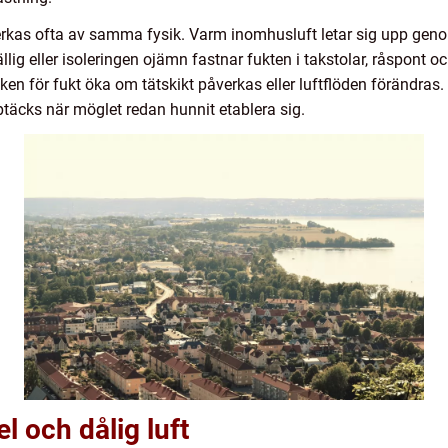
rkas ofta av samma fysik. Varm inomhusluft letar sig upp gen
llig eller isoleringen ojämn fastnar fukten i takstolar, råspont 
risken för fukt öka om tätskikt påverkas eller luftflöden förändr
pptäcks när möglet redan hunnit etablera sig.
l och dålig luft