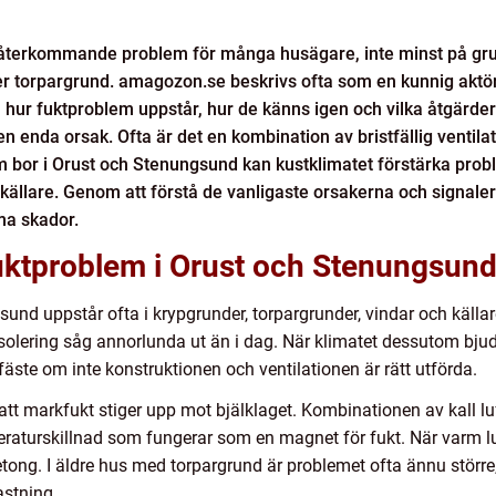
t återkommande problem för många husägare, inte minst på gru
r torpargrund. amagozon.se beskrivs ofta som en kunnig aktör
ra hur fuktproblem uppstår, hur de känns igen och vilka åtgärde
n enda orsak. Ofta är det en kombination av bristfällig ventilat
 bor i Orust och Stenungsund kan kustklimatet förstärka probl
h källare. Genom att förstå de vanligaste orsakerna och signale
ma skador.
 fuktproblem i Orust och Stenungsun
und uppstår ofta i krypgrunder, torpargrunder, vindar och källa
lering såg annorlunda ut än i dag. När klimatet dessutom bjuder
r fäste om inte konstruktionen och ventilationen är rätt utförda.
t markfukt stiger upp mot bjälklaget. Kombinationen av kall luf
raturskillnad som fungerar som en magnet för fukt. När varm l
h betong. I äldre hus med torpargrund är problemet ofta ännu störr
astning.