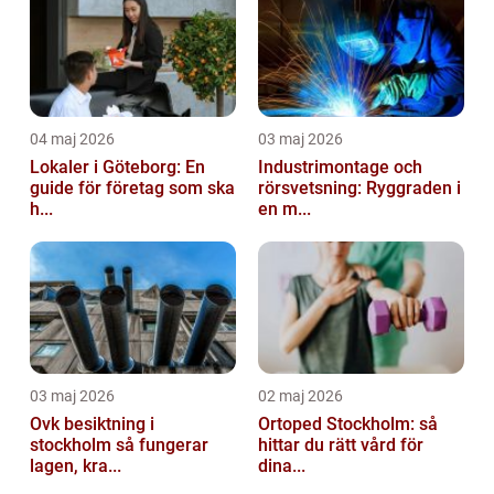
04 maj 2026
03 maj 2026
Lokaler i Göteborg: En
Industrimontage och
guide för företag som ska
rörsvetsning: Ryggraden i
h...
en m...
03 maj 2026
02 maj 2026
Ovk besiktning i
Ortoped Stockholm: så
stockholm så fungerar
hittar du rätt vård för
lagen, kra...
dina...