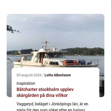
industri och hantverk har Vaggeryd
utveckla...
05 augusti 2026
Lotta Albertsson
inspiration
Båtcharter stockholm upplev
skärgården på dina villkor
Vaggeryd, beläget i Jönköpings län, är en
pärla för den som söker efter en balans