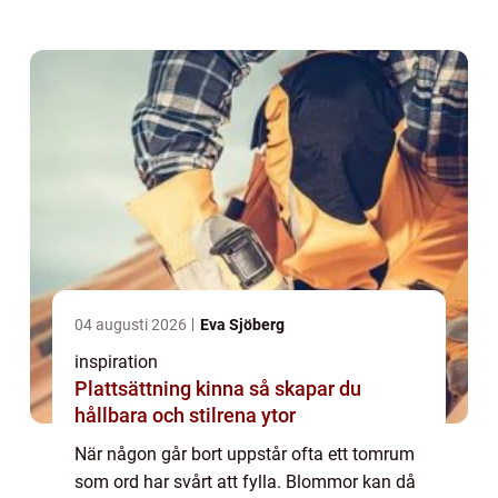
Särskilt i en mindre stad som Motala vill
många skapa ett avsked som känn...
04 augusti 2026
Eva Sjöberg
inspiration
Plattsättning kinna så skapar du
hållbara och stilrena ytor
När någon går bort uppstår ofta ett tomrum
som ord har svårt att fylla. Blommor kan då