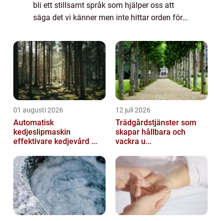
bli ett stillsamt språk som hjälper oss att
säga det vi känner men inte hittar orden för.
Särskilt i en mindre stad som Motala vill
många skapa ett avsked som känn...
01 augusti 2026
12 juli 2026
Automatisk
Trädgårdstjänster som
kedjeslipmaskin
skapar hållbara och
effektivare kedjevård ...
vackra u...