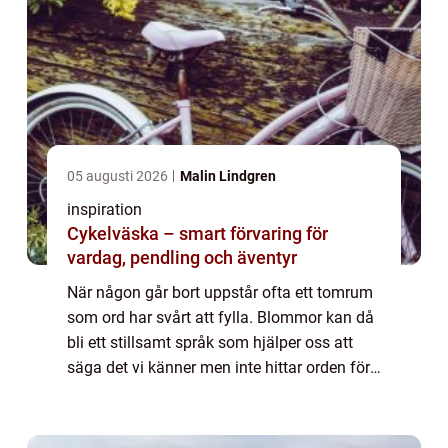
05 augusti 2026
Malin Lindgren
inspiration
Cykelväska – smart förvaring för
vardag, pendling och äventyr
När någon går bort uppstår ofta ett tomrum
som ord har svårt att fylla. Blommor kan då
bli ett stillsamt språk som hjälper oss att
säga det vi känner men inte hittar orden för.
Särskilt i en mindre stad som Motala vill
många skapa ett avsked som känn...