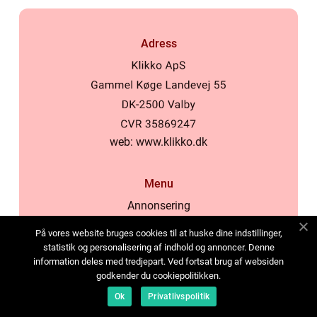
Adress
web:
www.klikko.dk
Menu
Annonsering
Om oss
På vores website bruges cookies til at huske dine indstillinger,
Cookies
statistik og personalisering af indhold og annoncer. Denne
information deles med tredjepart. Ved fortsat brug af websiden
Kontakta oss
godkender du cookiepolitikken.
Sitemap
Ok
Privatlivspolitik