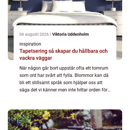
06 augusti 2026
Viktoria Uddenholm
inspiration
Tapetsering så skapar du hållbara och
vackra väggar
När någon går bort uppstår ofta ett tomrum
som ord har svårt att fylla. Blommor kan då
bli ett stillsamt språk som hjälper oss att
säga det vi känner men inte hittar orden för.
Särskilt i en mindre stad som Motala vill
många skapa ett avsked som känn...