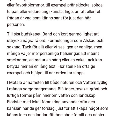
eller favoritblommor, till exempel prärieklocka, solros,
tulpan eller vildare ängskänsla. Inget är rätt eller fel
frågan är vad som känns sant för just den här
personen.
Till sist budskapet. Band och kort ger möjlighet att
uttrycka några få ord. Formuleringar som Älskad och
saknad, Tack för allt eller Vi ses igen är vanliga, men
många väljer mer personliga hälsningar. Ett internt
smeknamn, en rad ur en sång eller en enkel tack kan
betyda mer än en lång text. Floristen kan ofta ge
exempel och hjälpa till när orden tar stopp.
I Motala är närheten till både naturen och Vättern tydlig
i många sorgarrangemang. Blå toner, mycket grönt och
luftiga former påminner om vatten och landskap.
Florister med lokal förankring använder ofta den
känslan när de ger förslag, just för att skapa något som
känns igen och landar rätt hos både familj och gäster.