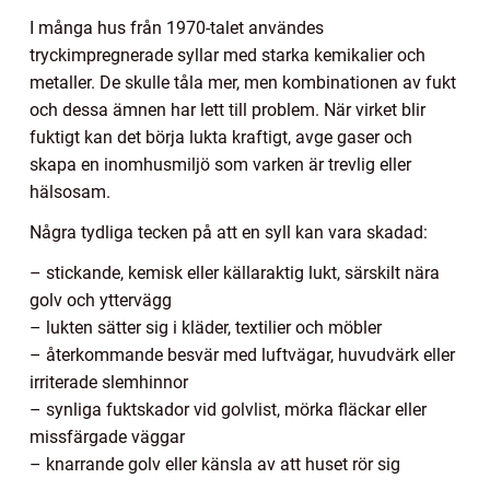
I många hus från 1970-talet användes
tryckimpregnerade syllar med starka kemikalier och
metaller. De skulle tåla mer, men kombinationen av fukt
och dessa ämnen har lett till problem. När virket blir
fuktigt kan det börja lukta kraftigt, avge gaser och
skapa en inomhusmiljö som varken är trevlig eller
hälsosam.
Några tydliga tecken på att en syll kan vara skadad:
– stickande, kemisk eller källaraktig lukt, särskilt nära
golv och yttervägg
– lukten sätter sig i kläder, textilier och möbler
– återkommande besvär med luftvägar, huvudvärk eller
irriterade slemhinnor
– synliga fuktskador vid golvlist, mörka fläckar eller
missfärgade väggar
– knarrande golv eller känsla av att huset rör sig