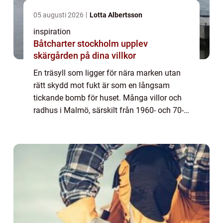
05 augusti 2026
Lotta Albertsson
inspiration
Båtcharter stockholm upplev
skärgården på dina villkor
En träsyll som ligger för nära marken utan
rätt skydd mot fukt är som en långsam
tickande bomb för huset. Många villor och
radhus i Malmö, särskilt från 1960- och 70-
talet, börjar nu nå den ålder där syllarna är
uttjänta. Ett Syllbyte Malmö handlar d...