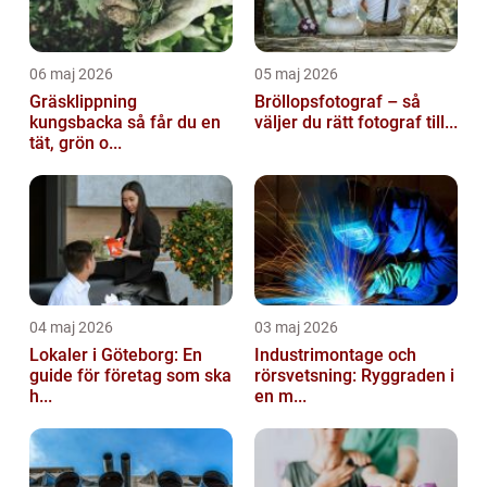
06 maj 2026
05 maj 2026
Gräsklippning
Bröllopsfotograf – så
kungsbacka så får du en
väljer du rätt fotograf till...
tät, grön o...
04 maj 2026
03 maj 2026
Lokaler i Göteborg: En
Industrimontage och
guide för företag som ska
rörsvetsning: Ryggraden i
h...
en m...