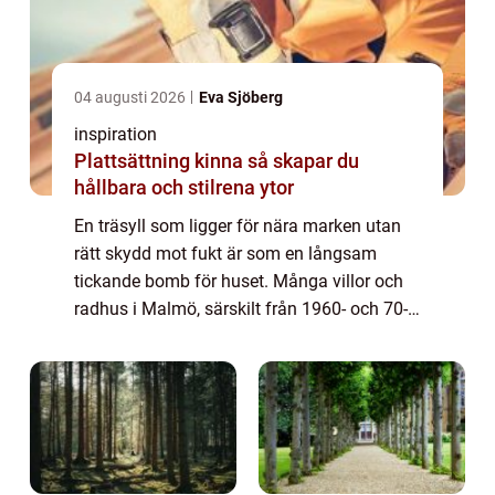
04 augusti 2026
Eva Sjöberg
inspiration
Plattsättning kinna så skapar du
hållbara och stilrena ytor
En träsyll som ligger för nära marken utan
rätt skydd mot fukt är som en långsam
tickande bomb för huset. Många villor och
radhus i Malmö, särskilt från 1960- och 70-
talet, börjar nu nå den ålder där syllarna är
uttjänta. Ett Syllbyte Malmö handlar d...