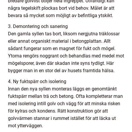
bredare golvlist döljer hela ingreppet. Utvändigt kan
några tegelskift plockas bort vid behov. Målet är att
bevara så mycket som möjligt av befintliga ytskikt.
3. Demontering och sanering
Den gamla syllen tas bort, liksom nergjutna träklossar
eller annat organiskt material i betongplattan. Allt
sådant fungerar som en magnet för fukt och mögel.
Ytorna rengörs noggrant och behandlas med medel mot
mögelsporer, även där skadan inte syns tydligt. Här
bygger man in en stor del av husets framtida hälsa.
4. Ny fuktspärr och isolering
Innan den nya syllen monteras läggs en genomtänkt
fuktspärr mellan trä och betong. Ofta kompletterar man
med isolering intill golv och vägg för att minska risken
för kylras och kondens. Rätt konstruktion gör att
golvvärmen stannar i rummet istället för att läcka ut
mot ytterväggen.