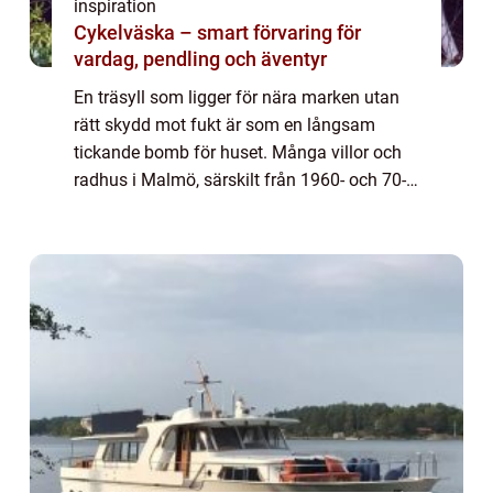
inspiration
Cykelväska – smart förvaring för
vardag, pendling och äventyr
En träsyll som ligger för nära marken utan
rätt skydd mot fukt är som en långsam
tickande bomb för huset. Många villor och
radhus i Malmö, särskilt från 1960- och 70-
talet, börjar nu nå den ålder där syllarna är
uttjänta. Ett Syllbyte Malmö handlar d...