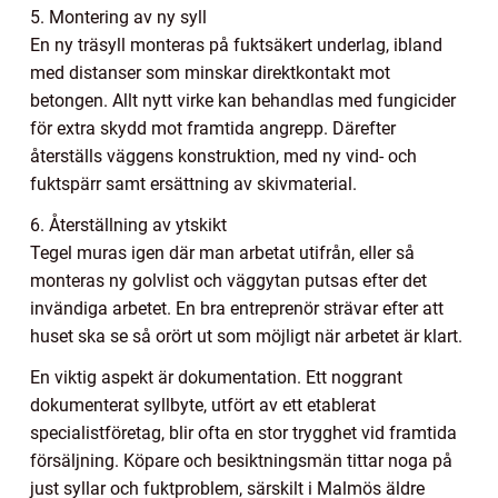
5. Montering av ny syll
En ny träsyll monteras på fuktsäkert underlag, ibland
med distanser som minskar direktkontakt mot
betongen. Allt nytt virke kan behandlas med fungicider
för extra skydd mot framtida angrepp. Därefter
återställs väggens konstruktion, med ny vind- och
fuktspärr samt ersättning av skivmaterial.
6. Återställning av ytskikt
Tegel muras igen där man arbetat utifrån, eller så
monteras ny golvlist och väggytan putsas efter det
invändiga arbetet. En bra entreprenör strävar efter att
huset ska se så orört ut som möjligt när arbetet är klart.
En viktig aspekt är dokumentation. Ett noggrant
dokumenterat syllbyte, utfört av ett etablerat
specialistföretag, blir ofta en stor trygghet vid framtida
försäljning. Köpare och besiktningsmän tittar noga på
just syllar och fuktproblem, särskilt i Malmös äldre