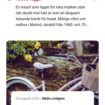
En träsyll som ligger för nära marken utan
rätt skydd mot fukt är som en långsam
tickande bomb för huset. Många villor och
radhus i Malmö, särskilt från 1960- och 70-
talet, börjar nu nå den ålder där syllarna är
uttjänta. Ett Syllbyte Malmö handlar d...
05 augusti 2026
Malin Lindgren