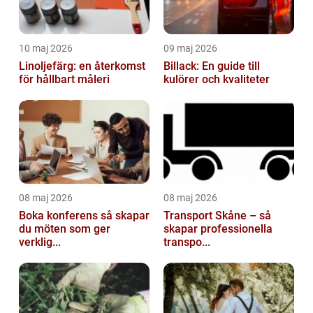
10 maj 2026
09 maj 2026
Linoljefärg: en återkomst
Billack: En guide till
för hållbart måleri
kulörer och kvaliteter
08 maj 2026
08 maj 2026
Boka konferens så skapar
Transport Skåne – så
du möten som ger
skapar professionella
verklig...
transpo...