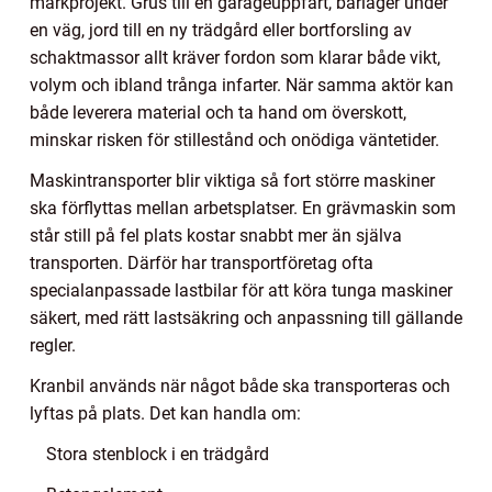
markprojekt. Grus till en garageuppfart, bärlager under
en väg, jord till en ny trädgård eller bortforsling av
schaktmassor allt kräver fordon som klarar både vikt,
volym och ibland trånga infarter. När samma aktör kan
både leverera material och ta hand om överskott,
minskar risken för stillestånd och onödiga väntetider.
Maskintransporter blir viktiga så fort större maskiner
ska förflyttas mellan arbetsplatser. En grävmaskin som
står still på fel plats kostar snabbt mer än själva
transporten. Därför har transportföretag ofta
specialanpassade lastbilar för att köra tunga maskiner
säkert, med rätt lastsäkring och anpassning till gällande
regler.
Kranbil används när något både ska transporteras och
lyftas på plats. Det kan handla om:
Stora stenblock i en trädgård