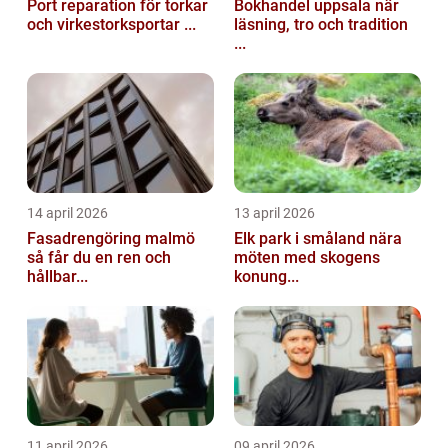
Port reparation för torkar
Bokhandel uppsala när
och virkestorksportar ...
läsning, tro och tradition
...
14 april 2026
13 april 2026
Fasadrengöring malmö
Elk park i småland nära
så får du en ren och
möten med skogens
hållbar...
konung...
11 april 2026
09 april 2026