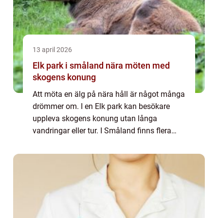
13 april 2026
Elk park i småland nära möten med
skogens konung
Att möta en älg på nära håll är något många
drömmer om. I en Elk park kan besökare
uppleva skogens konung utan långa
vandringar eller tur. I Småland finns flera
anläggningar där älgar rör sig i stora hägn,
där besökare vandrar längs trygga gångar
och...