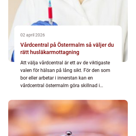
02 april 2026
Vårdcentral på Östermalm så väljer du
rätt husläkarmottagning
Att välja vårdcentral är ett av de viktigaste
valen för hälsan på lång sikt. För den som
bor eller arbetar i innerstan kan en
vårdcentral östermalm göra skillnad i
vardagen. När vården finns nära blir det
lättare att ta tag i besvär i tid, följa upp ...