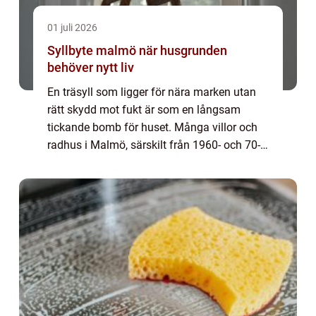
01 juli 2026
Syllbyte malmö när husgrunden
behöver nytt liv
En träsyll som ligger för nära marken utan
rätt skydd mot fukt är som en långsam
tickande bomb för huset. Många villor och
radhus i Malmö, särskilt från 1960- och 70-
talet, börjar nu nå den ålder där syllarna är
uttjänta. Ett Syllbyte Malmö handlar d...