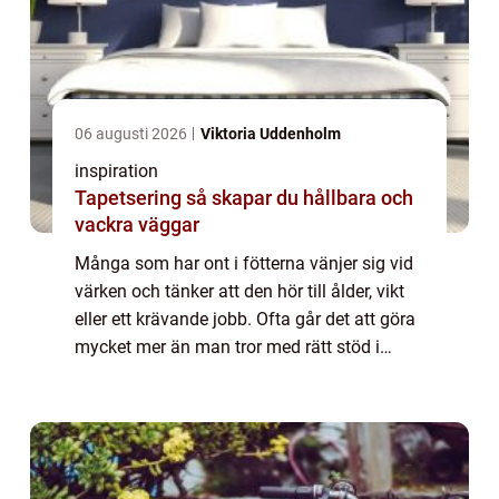
06 augusti 2026
Viktoria Uddenholm
inspiration
Tapetsering så skapar du hållbara och
vackra väggar
Många som har ont i fötterna vänjer sig vid
värken och tänker att den hör till ålder, vikt
eller ett krävande jobb. Ofta går det att göra
mycket mer än man tror med rätt stöd i
skon. Hålfotsinlägg är ett enkelt hjälpmedel
som kan avlasta, styra foten...