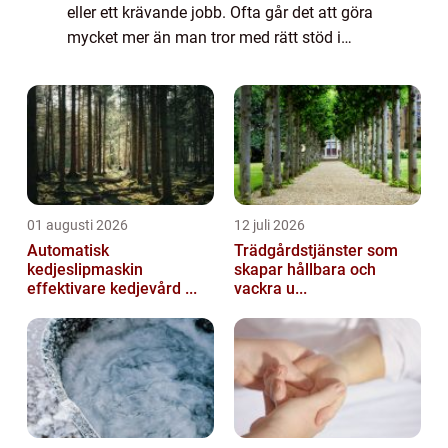
eller ett krävande jobb. Ofta går det att göra
mycket mer än man tror med rätt stöd i
skon. Hålfotsinlägg är ett enkelt hjälpmedel
som kan avlasta, styra foten...
01 augusti 2026
12 juli 2026
Automatisk
Trädgårdstjänster som
kedjeslipmaskin
skapar hållbara och
effektivare kedjevård ...
vackra u...