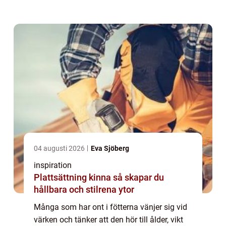
skon. Hålfotsinlägg är ett enkelt hjälpmedel
som kan avlasta, styra foten...
04 augusti 2026
Eva Sjöberg
inspiration
Plattsättning kinna så skapar du
hållbara och stilrena ytor
Många som har ont i fötterna vänjer sig vid
värken och tänker att den hör till ålder, vikt