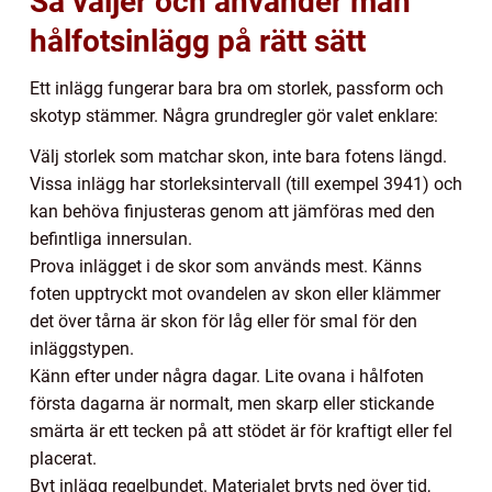
Så väljer och använder man
hålfotsinlägg på rätt sätt
Ett inlägg fungerar bara bra om storlek, passform och
skotyp stämmer. Några grundregler gör valet enklare:
Välj storlek som matchar skon, inte bara fotens längd.
Vissa inlägg har storleksintervall (till exempel 3941) och
kan behöva finjusteras genom att jämföras med den
befintliga innersulan.
Prova inlägget i de skor som används mest. Känns
foten upptryckt mot ovandelen av skon eller klämmer
det över tårna är skon för låg eller för smal för den
inläggstypen.
Känn efter under några dagar. Lite ovana i hålfoten
första dagarna är normalt, men skarp eller stickande
smärta är ett tecken på att stödet är för kraftigt eller fel
placerat.
Byt inlägg regelbundet. Materialet bryts ned över tid,