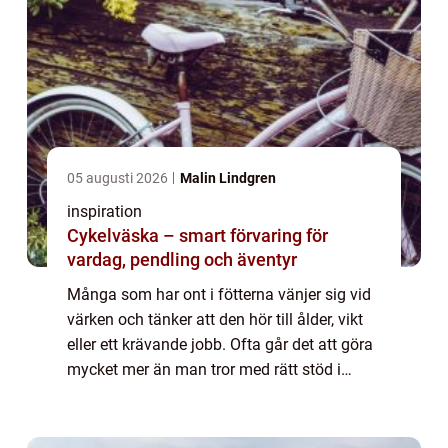
05 augusti 2026
Malin Lindgren
inspiration
Cykelväska – smart förvaring för
vardag, pendling och äventyr
Många som har ont i fötterna vänjer sig vid
värken och tänker att den hör till ålder, vikt
eller ett krävande jobb. Ofta går det att göra
mycket mer än man tror med rätt stöd i
skon. Hålfotsinlägg är ett enkelt hjälpmedel
som kan avlasta, styra foten...