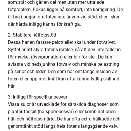
som står och går en del men utan mer uttalade
fotproblem. Fokus ligger på komfort, inte korrigering. De
är bra i början om foten inte är van vid stöd, eller i skor
där hårda inlägg känns för kraftiga.
2. Stabilare hålfotsstöd
Dessa har en fastare pelott eller skal under fotvalvet.
Syftet är att styra fotens rörelse, så att den inte faller in
för mycket (överpronation) eller blir för stel. De kan
avlasta vid nedsjunkna fotvalv och minska belastning
på senor och leder. Den som har ont längs insidan av
foten eller upp mot knät kan ofta känna tydlig skillnad
här.
3. Inlägg för specifika besvär
Vissa sulor är utvecklade för särskilda diagnoser, som
plantar fasciit (hälsporrebesvär) eller kombinationen
häl- och hålfotssmärta. De har ofta extra hälkudde och
genomtänkt stöd längs hela fotens längsgående valv.