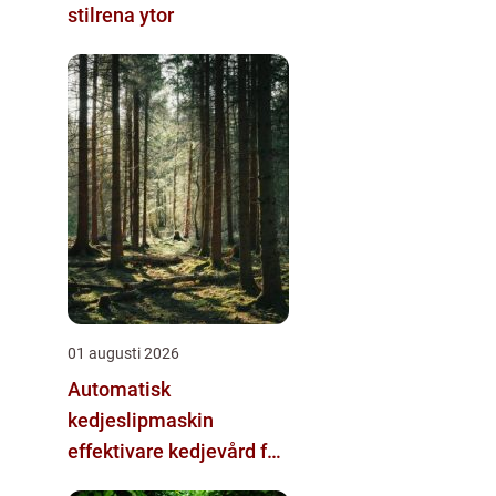
stilrena ytor
01 augusti 2026
Automatisk
kedjeslipmaskin
effektivare kedjevård för
skogsbruk och sågverk