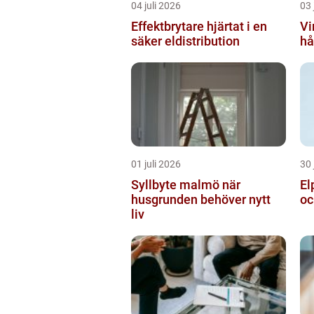
04 juli 2026
03 
Effektbrytare hjärtat i en
Vir
säker eldistribution
hå
01 juli 2026
30 
Syllbyte malmö när
Elp
husgrunden behöver nytt
oc
liv