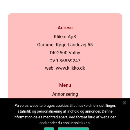
Adress
web:
www.klikko.dk
Menu
Annonsering
Om oss
På vores website bruges cookies til at huske dine indstillinger,
Cookies
statistik og personalisering af indhold og annoncer. Denne
information deles med tredjepart. Ved fortsat brug af websiden
Kontakta oss
godkender du cookiepolitikken.
Sitemap