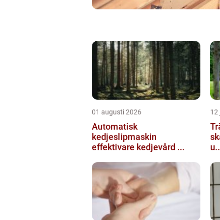
01 augusti 2026
12 
Automatisk
Tr
kedjeslipmaskin
sk
effektivare kedjevård ...
u..