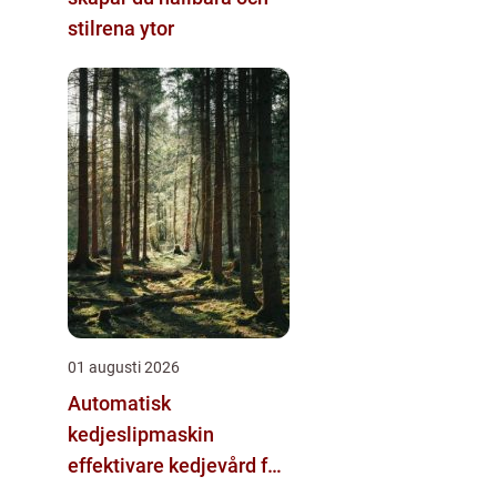
stilrena ytor
01 augusti 2026
Automatisk
kedjeslipmaskin
effektivare kedjevård för
skogsbruk och sågverk