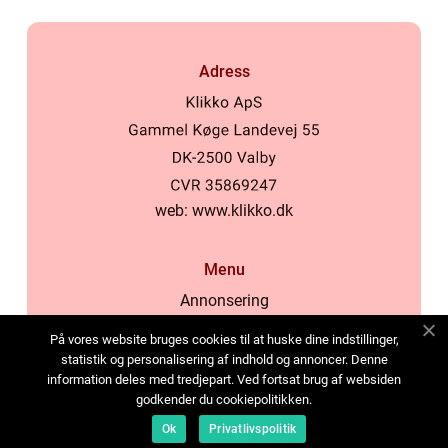
Adress
web:
www.klikko.dk
Menu
Annonsering
Om oss
På vores website bruges cookies til at huske dine indstillinger,
Cookies
statistik og personalisering af indhold og annoncer. Denne
information deles med tredjepart. Ved fortsat brug af websiden
Kontakta oss
godkender du cookiepolitikken.
Sitemap
Ok
Privatlivspolitik