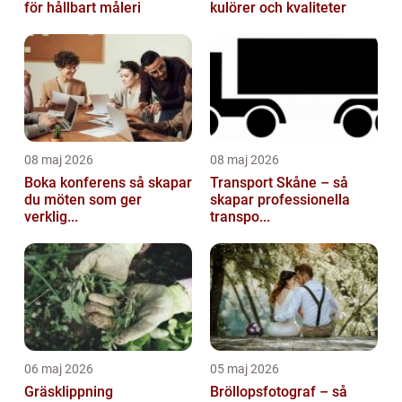
för hållbart måleri
kulörer och kvaliteter
08 maj 2026
08 maj 2026
Boka konferens så skapar
Transport Skåne – så
du möten som ger
skapar professionella
verklig...
transpo...
06 maj 2026
05 maj 2026
Gräsklippning
Bröllopsfotograf – så