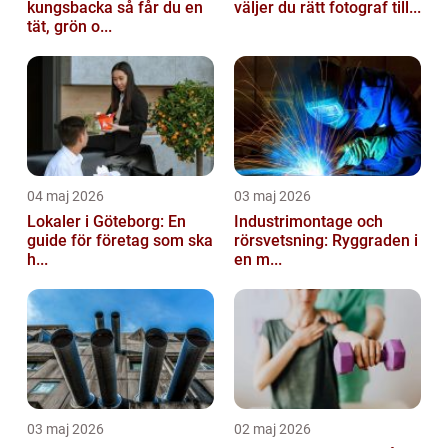
kungsbacka så får du en
väljer du rätt fotograf till...
tät, grön o...
04 maj 2026
03 maj 2026
Lokaler i Göteborg: En
Industrimontage och
guide för företag som ska
rörsvetsning: Ryggraden i
h...
en m...
03 maj 2026
02 maj 2026