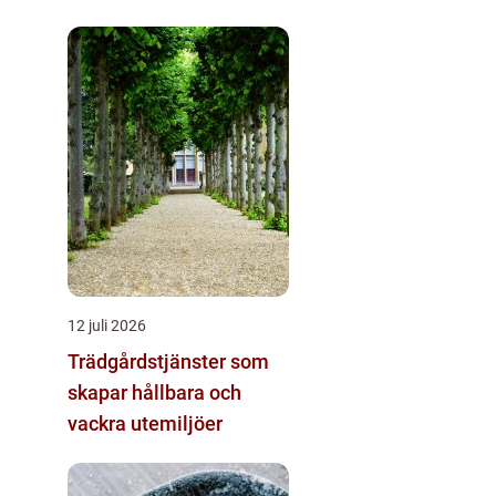
skogsbruk och sågverk
12 juli 2026
Trädgårdstjänster som
skapar hållbara och
vackra utemiljöer