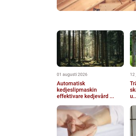
01 augusti 2026
12 
Automatisk
Tr
kedjeslipmaskin
sk
effektivare kedjevård ...
u..