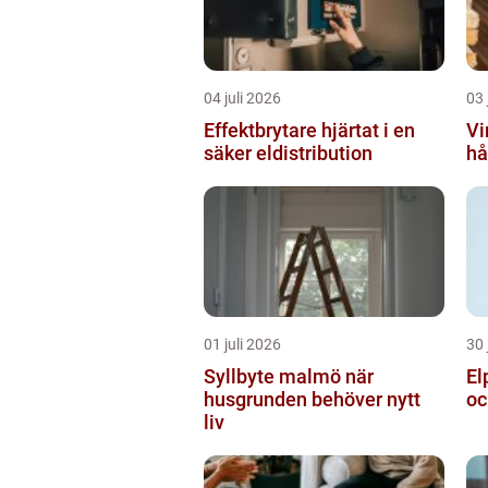
04 juli 2026
03 
Effektbrytare hjärtat i en
Vir
säker eldistribution
hå
01 juli 2026
30 
Syllbyte malmö när
Elp
husgrunden behöver nytt
oc
liv