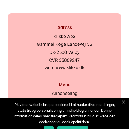
Adress
web:
www.klikko.dk
Menu
Annonsering
Om oss
På vores website bruges cookies til at huske dine indstillinger,
Cookies
statistik og personalisering af indhold og annoncer. Denne
information deles med tredjepart. Ved fortsat brug af websiden
Kontakta oss
godkender du cookiepolitikken.
Sitemap