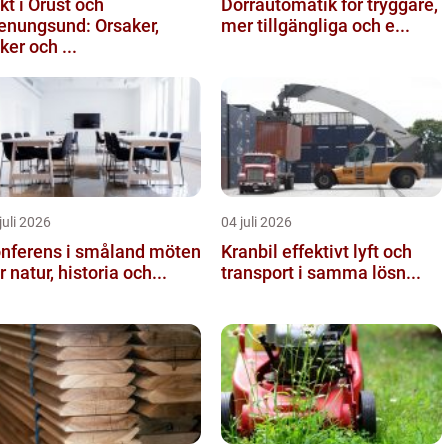
kt i Orust och
Dörrautomatik för tryggare,
enungsund: Orsaker,
mer tillgängliga och e...
sker och ...
juli 2026
04 juli 2026
nferens i småland möten
Kranbil effektivt lyft och
r natur, historia och...
transport i samma lösn...