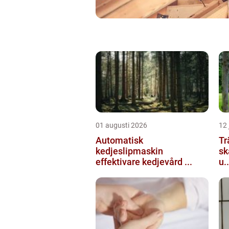
01 augusti 2026
12 
Automatisk
Tr
kedjeslipmaskin
sk
effektivare kedjevård ...
u..