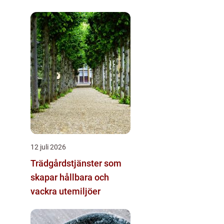
skogsbruk och sågverk
12 juli 2026
Trädgårdstjänster som
skapar hållbara och
vackra utemiljöer