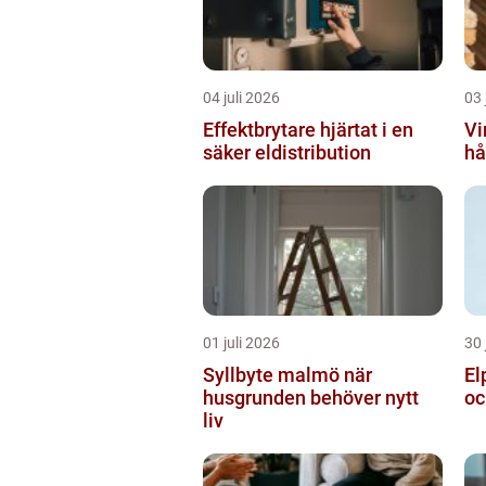
04 juli 2026
03 
Effektbrytare hjärtat i en
Vir
säker eldistribution
hå
01 juli 2026
30 
Syllbyte malmö när
Elp
husgrunden behöver nytt
oc
liv