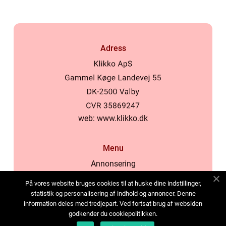
Adress
web:
www.klikko.dk
Menu
Annonsering
Om oss
På vores website bruges cookies til at huske dine indstillinger,
Cookies
statistik og personalisering af indhold og annoncer. Denne
information deles med tredjepart. Ved fortsat brug af websiden
Kontakta oss
godkender du cookiepolitikken.
Sitemap