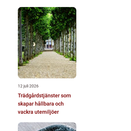
skogsbruk och sågverk
12 juli 2026
Trädgårdstjänster som
skapar hållbara och
vackra utemiljöer