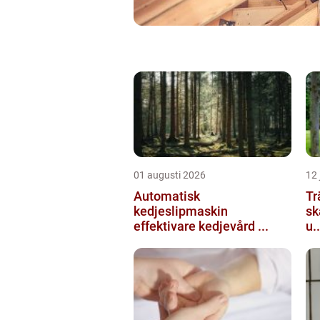
01 augusti 2026
12 
Automatisk
Tr
kedjeslipmaskin
sk
effektivare kedjevård ...
u..