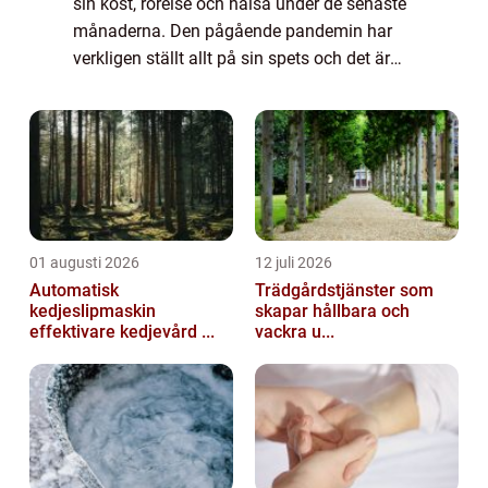
sin kost, rörelse och hälsa under de senaste
månaderna. Den pågående pandemin har
verkligen ställt allt på sin spets och det är
nog flera...
01 augusti 2026
12 juli 2026
Automatisk
Trädgårdstjänster som
kedjeslipmaskin
skapar hållbara och
effektivare kedjevård ...
vackra u...