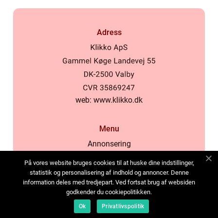
Adress
web:
www.klikko.dk
Menu
Annonsering
Om oss
På vores website bruges cookies til at huske dine indstillinger,
Cookies
statistik og personalisering af indhold og annoncer. Denne
information deles med tredjepart. Ved fortsat brug af websiden
Kontakta oss
godkender du cookiepolitikken.
Sitemap
Ok
Privatlivspolitik