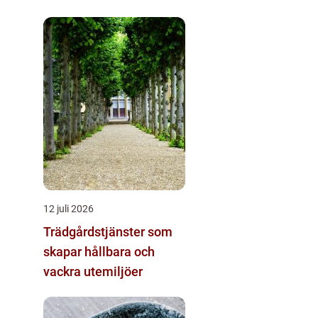
skogsbruk och sågverk
12 juli 2026
Trädgårdstjänster som
skapar hållbara och
vackra utemiljöer