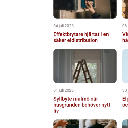
04 juli 2026
03 
Effektbrytare hjärtat i en
Vir
säker eldistribution
hå
01 juli 2026
30 
Syllbyte malmö när
Elp
husgrunden behöver nytt
oc
liv