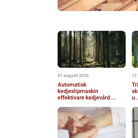
01 augusti 2026
12 
Automatisk
Tr
kedjeslipmaskin
sk
effektivare kedjevård ...
u..