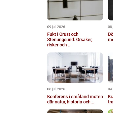
09 juli 2026
08 
Fukt i Orust och
Dö
Stenungsund: Orsaker,
me
risker och ...
06 juli 2026
04 
Konferens i småland möten
Kranbil 
där natur, historia och...
tr