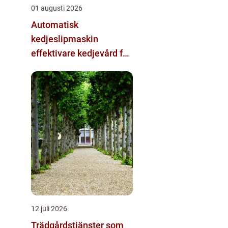
01 augusti 2026
Automatisk
kedjeslipmaskin
effektivare kedjevård för
skogsbruk och sågverk
12 juli 2026
Trädgårdstjänster som