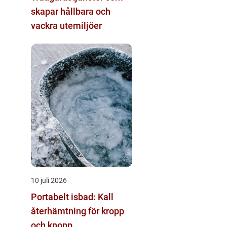
skapar hållbara och
vackra utemiljöer
10 juli 2026
Portabelt isbad: Kall
återhämtning för kropp
och knopp