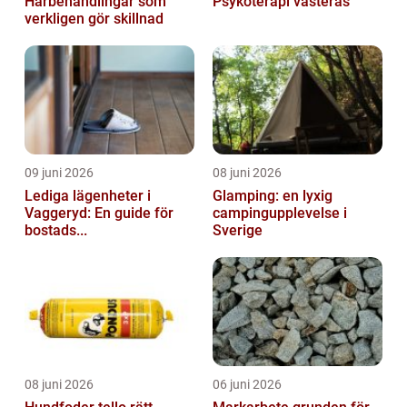
Hårbehandlingar som
Psykoterapi västerås
verkligen gör skillnad
09 juni 2026
08 juni 2026
Lediga lägenheter i
Glamping: en lyxig
Vaggeryd: En guide för
campingupplevelse i
bostads...
Sverige
08 juni 2026
06 juni 2026