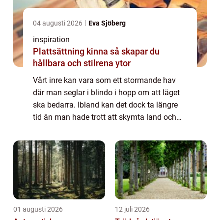
04 augusti 2026
Eva Sjöberg
inspiration
Plattsättning kinna så skapar du
hållbara och stilrena ytor
Vårt inre kan vara som ett stormande hav
där man seglar i blindo i hopp om att läget
ska bedarra. Ibland kan det dock ta längre
tid än man hade trott att skymta land och
det är då man verkligen kan bli vilsen här i
livet.För vem här har inte haft per...
01 augusti 2026
12 juli 2026