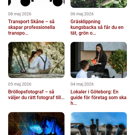
08 maj 2026
06 maj 2026
Transport Skåne – så
Gräsklippning
skapar professionella
kungsbacka så får du en
transpo...
tät, grön o...
05 maj 2026
04 maj 2026
Bröllopsfotograf – så
Lokaler i Göteborg: En
väljer du rätt fotograf till...
guide för företag som ska
h...