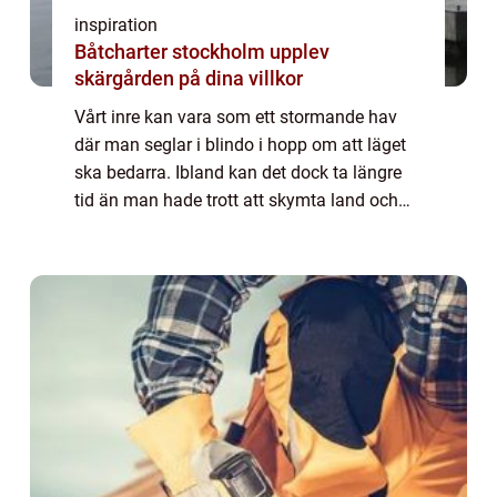
inspiration
Båtcharter stockholm upplev
skärgården på dina villkor
Vårt inre kan vara som ett stormande hav
där man seglar i blindo i hopp om att läget
ska bedarra. Ibland kan det dock ta längre
tid än man hade trott att skymta land och
det är då man verkligen kan bli vilsen här i
livet.För vem här har inte haft per...