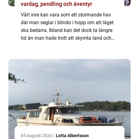
vardag, pendling och äventyr
Vårt inre kan vara som ett stormande hav
där man seglar i blindo i hopp om att läget
ska bedarra. Ibland kan det dock ta längre
tid än man hade trott att skymta land och
det är då man verkligen kan bli vilsen här i
livet.För vem här har inte haft per...
05 augusti 2026
Lotta Albertsson