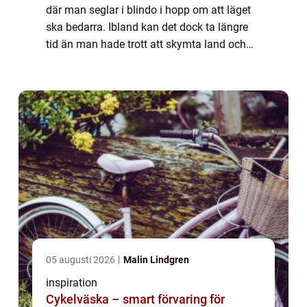
där man seglar i blindo i hopp om att läget
ska bedarra. Ibland kan det dock ta längre
tid än man hade trott att skymta land och
det är då man verkligen kan bli vilsen här i
livet.För vem här har inte haft per...
05 augusti 2026
Malin Lindgren
inspiration
Cykelväska – smart förvaring för