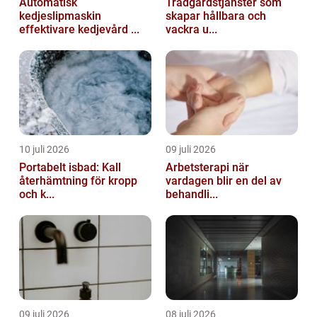
Automatisk
Trädgårdstjänster som
kedjeslipmaskin
skapar hållbara och
effektivare kedjevård ...
vackra u...
10 juli 2026
09 juli 2026
Portabelt isbad: Kall
Arbetsterapi när
återhämtning för kropp
vardagen blir en del av
och k...
behandli...
09 juli 2026
08 juli 2026