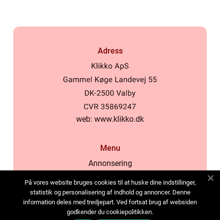
Adress
web:
www.klikko.dk
Menu
Annonsering
Om oss
På vores website bruges cookies til at huske dine indstillinger,
Cookies
statistik og personalisering af indhold og annoncer. Denne
information deles med tredjepart. Ved fortsat brug af websiden
Kontakta oss
godkender du cookiepolitikken.
Sitemap