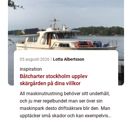
05 augusti 2026
Lotta Albertsson
inspiration
Båtcharter stockholm upplev
skärgården på dina villkor
All maskinutrustning behöver sitt underhåll,
och ju mer regelbundet man ser över sin
maskinpark desto driftsäkrare blir den. Man
upptäcker små skador och kan exempelvis
byta ut slitna delar i en pump i god tid. Har
du en anläggning i Umeå, bör du för...