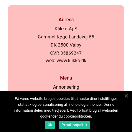
Adress
web:
www.klikko.dk
Menu
Annonsering
Om oss
På vores website bruges cookies til at huske dine indstillinger,
Cookies
statistik og personalisering af indhold og annoncer. Denne
information deles med tredjepart. Ved fortsat brug af websiden
Kontakta oss
godkender du cookiepolitikken.
Sitemap
Ok
Privatlivspolitik