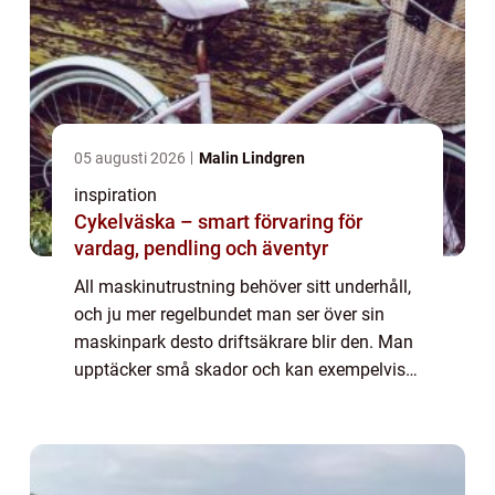
05 augusti 2026
Malin Lindgren
inspiration
Cykelväska – smart förvaring för
vardag, pendling och äventyr
All maskinutrustning behöver sitt underhåll,
och ju mer regelbundet man ser över sin
maskinpark desto driftsäkrare blir den. Man
upptäcker små skador och kan exempelvis
byta ut slitna delar i en pump i god tid. Har
du en anläggning i Umeå, bör du för...