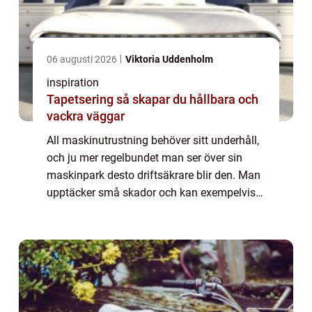
06 augusti 2026
Viktoria Uddenholm
inspiration
Tapetsering så skapar du hållbara och
vackra väggar
All maskinutrustning behöver sitt underhåll,
och ju mer regelbundet man ser över sin
maskinpark desto driftsäkrare blir den. Man
upptäcker små skador och kan exempelvis
byta ut slitna delar i en pump i god tid. Har
du en anläggning i Umeå, bör du för...