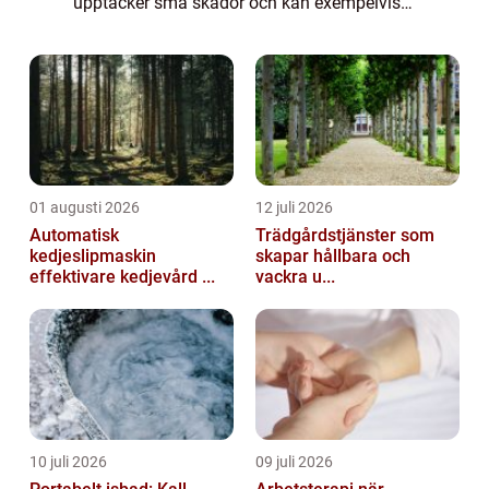
upptäcker små skador och kan exempelvis
byta ut slitna delar i en pump i god tid. Har
du en anläggning i Umeå, bör du för...
01 augusti 2026
12 juli 2026
Automatisk
Trädgårdstjänster som
kedjeslipmaskin
skapar hållbara och
effektivare kedjevård ...
vackra u...
10 juli 2026
09 juli 2026