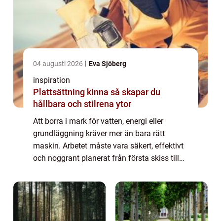
04 augusti 2026
Eva Sjöberg
inspiration
Plattsättning kinna så skapar du
hållbara och stilrena ytor
Att borra i mark för vatten, energi eller
grundläggning kräver mer än bara rätt
maskin. Arbetet måste vara säkert, effektivt
och noggrant planerat från första skiss till
färdig borrhål. Med AT Borrning menas ofta
avancerade borrningar i mark eller be...