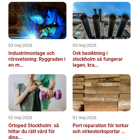
03 maj 2026
03 maj 2026
Industrimontage och
Ovk besiktning i
rörsvetsning: Ryggraden i
stockholm så fungerar
en m...
lagen, kra...
02 maj 2026
01 maj 2026
Ortoped Stockholm: så
Port reparation för torkar
hittar du rätt vård för
och virkestorksportar ...
dina...