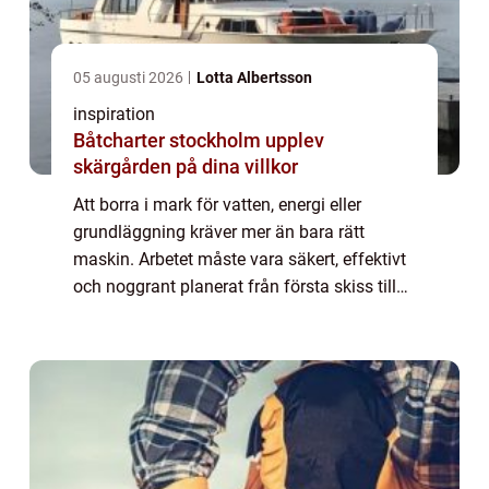
05 augusti 2026
Lotta Albertsson
inspiration
Båtcharter stockholm upplev
skärgården på dina villkor
Att borra i mark för vatten, energi eller
grundläggning kräver mer än bara rätt
maskin. Arbetet måste vara säkert, effektivt
och noggrant planerat från första skiss till
färdig borrhål. Med AT Borrning menas ofta
avancerade borrningar i mark eller be...