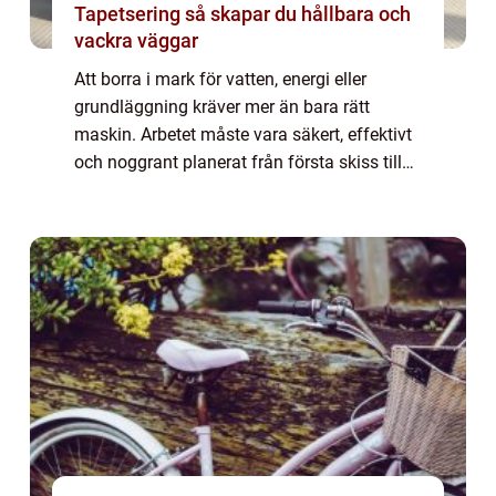
Tapetsering så skapar du hållbara och
vackra väggar
Att borra i mark för vatten, energi eller
grundläggning kräver mer än bara rätt
maskin. Arbetet måste vara säkert, effektivt
och noggrant planerat från första skiss till
färdig borrhål. Med AT Borrning menas ofta
avancerade borrningar i mark eller be...