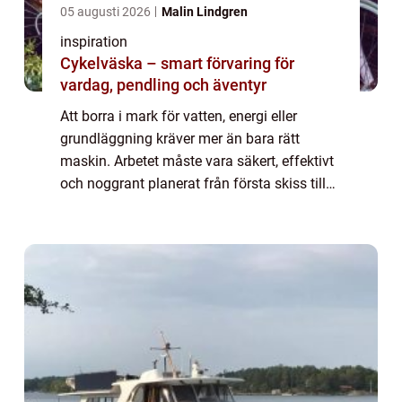
05 augusti 2026
Malin Lindgren
inspiration
Cykelväska – smart förvaring för
vardag, pendling och äventyr
Att borra i mark för vatten, energi eller
grundläggning kräver mer än bara rätt
maskin. Arbetet måste vara säkert, effektivt
och noggrant planerat från första skiss till
färdig borrhål. Med AT Borrning menas ofta
avancerade borrningar i mark eller be...