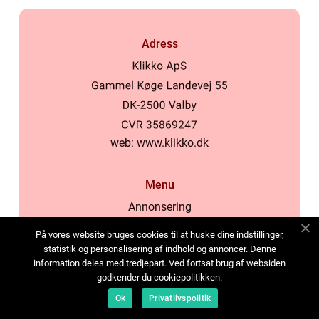
Adress
web:
www.klikko.dk
Menu
Annonsering
Om oss
På vores website bruges cookies til at huske dine indstillinger,
Cookies
statistik og personalisering af indhold og annoncer. Denne
information deles med tredjepart. Ved fortsat brug af websiden
Kontakta oss
godkender du cookiepolitikken.
Sitemap
Ok
Privatlivspolitik