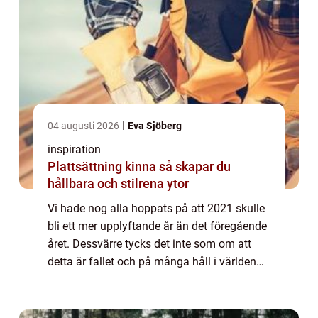
04 augusti 2026
Eva Sjöberg
inspiration
Plattsättning kinna så skapar du
hållbara och stilrena ytor
Vi hade nog alla hoppats på att 2021 skulle
bli ett mer upplyftande år än det föregående
året. Dessvärre tycks det inte som om att
detta är fallet och på många håll i världen
ser vi istället allt fler restriktioner gällande
rörelsefrihet. Det var län...