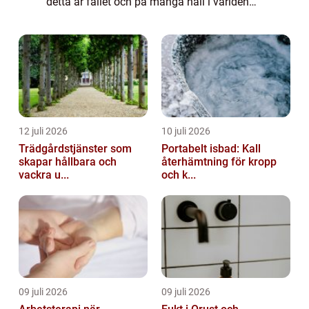
detta är fallet och på många håll i världen
ser vi istället allt fler restriktioner gällande
rörelsefrihet. Det var län...
12 juli 2026
10 juli 2026
Trädgårdstjänster som
Portabelt isbad: Kall
skapar hållbara och
återhämtning för kropp
vackra u...
och k...
09 juli 2026
09 juli 2026