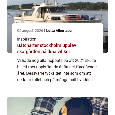
05 augusti 2026
Lotta Albertsson
inspiration
Båtcharter stockholm upplev
skärgården på dina villkor
Vi hade nog alla hoppats på att 2021 skulle
bli ett mer upplyftande år än det föregående
året. Dessvärre tycks det inte som om att
detta är fallet och på många håll i världen
ser vi istället allt fler restriktioner gällande
rörelsefrihet. Det var län...