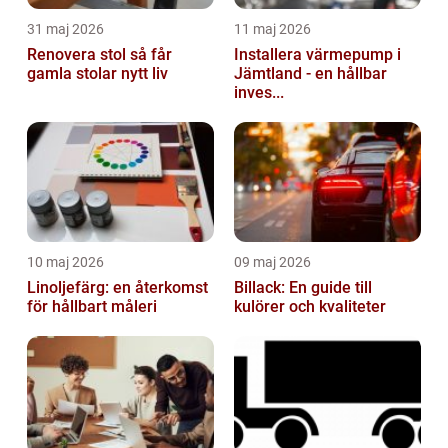
31 maj 2026
11 maj 2026
Renovera stol så får
Installera värmepump i
gamla stolar nytt liv
Jämtland - en hållbar
inves...
10 maj 2026
09 maj 2026
Linoljefärg: en återkomst
Billack: En guide till
för hållbart måleri
kulörer och kvaliteter