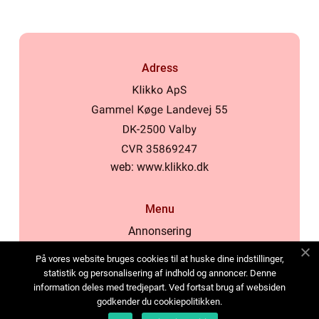
Adress
web:
www.klikko.dk
Menu
Annonsering
Om oss
På vores website bruges cookies til at huske dine indstillinger,
Cookies
statistik og personalisering af indhold og annoncer. Denne
information deles med tredjepart. Ved fortsat brug af websiden
Kontakta oss
godkender du cookiepolitikken.
Sitemap