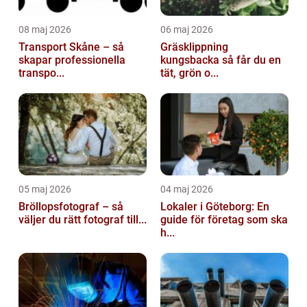
08 maj 2026
06 maj 2026
Transport Skåne – så
Gräsklippning
skapar professionella
kungsbacka så får du en
transpo...
tät, grön o...
05 maj 2026
04 maj 2026
Bröllopsfotograf – så
Lokaler i Göteborg: En
väljer du rätt fotograf till...
guide för företag som ska
h...