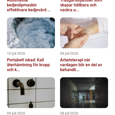
Automatisk
Trädgårdstjänster som
kedjeslipmaskin
skapar hållbara och
effektivare kedjevård ...
vackra u...
10 juli 2026
09 juli 2026
Portabelt isbad: Kall
Arbetsterapi när
återhämtning för kropp
vardagen blir en del av
och k...
behandli...
09 juli 2026
08 juli 2026