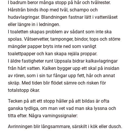
I badrum beror många stopp på hår och tvålrester.
Hårstrån binds ihop med tvål, schampo och
hudavlagringar. Blandningen fastnar lätt i vattenlåset
eller längre in i ledningen.
I toaletten skapas problem av sådant som inte ska
spolas. Våtservetter, tamponger, bindor, tops och större
mängder papper bryts inte ned som vanligt
toalettpapper och kan skapa rejäla proppar.
I äldre fastigheter runt Uppsala bidrar kalkavlagringar
från hårt vatten. Kalken bygger upp ett skal på insidan
av rören, som i sin tur fångar upp fett, hår och annat
skräp. Med tiden blir flödet sämre och risken för
totalstopp ökar.
Tecken på att ett stopp håller på att bildas är ofta
ganska tydliga, om man vet vad man ska lyssna och
titta efter. Några varningssignaler:
Avrinningen blir långsammare, särskilt i kök eller dusch.