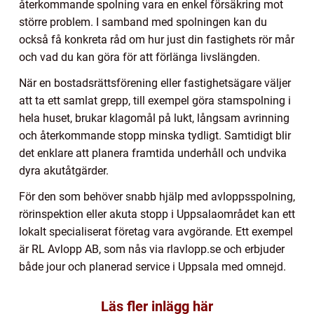
återkommande spolning vara en enkel försäkring mot
större problem. I samband med spolningen kan du
också få konkreta råd om hur just din fastighets rör mår
och vad du kan göra för att förlänga livslängden.
När en bostadsrättsförening eller fastighetsägare väljer
att ta ett samlat grepp, till exempel göra stamspolning i
hela huset, brukar klagomål på lukt, långsam avrinning
och återkommande stopp minska tydligt. Samtidigt blir
det enklare att planera framtida underhåll och undvika
dyra akutåtgärder.
För den som behöver snabb hjälp med avloppsspolning,
rörinspektion eller akuta stopp i Uppsalaområdet kan ett
lokalt specialiserat företag vara avgörande. Ett exempel
är RL Avlopp AB, som nås via rlavlopp.se och erbjuder
både jour och planerad service i Uppsala med omnejd.
Läs fler inlägg här