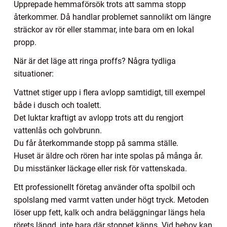
Upprepade hemmaförsök trots att samma stopp
återkommer. Då handlar problemet sannolikt om längre
sträckor av rör eller stammar, inte bara om en lokal
propp.
När är det läge att ringa proffs? Några tydliga
situationer:
Vattnet stiger upp i flera avlopp samtidigt, till exempel
både i dusch och toalett.
Det luktar kraftigt av avlopp trots att du rengjort
vattenlås och golvbrunn.
Du får återkommande stopp på samma ställe.
Huset är äldre och rören har inte spolas på många år.
Du misstänker läckage eller risk för vattenskada.
Ett professionellt företag använder ofta spolbil och
spolslang med varmt vatten under högt tryck. Metoden
löser upp fett, kalk och andra beläggningar längs hela
rörets längd, inte bara där stoppet känns. Vid behov kan