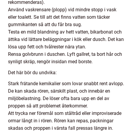
rekommenderas).
Använd vaskrensare (plopp) vid mindre stopp i vask
eller toalett. Se till att det finns vatten som täcker
gummikanten så att du får bra sug.
Testa en mild blandning av hett vatten, bikarbonat och
ättika vid lättare beläggningar i kök eller dusch. Det kan
lösa upp fett och tvålrester nära ytan.
Rensa golvbrunn i duschen. Lyft gallret, ta bort hår och
synligt skräp, rengör insidan med borste.
Det här bör du undvika:
Stark frätande kemikalier som lovar snabbt rent avlopp.
De kan skada rören, särskilt plast, och innebär en
miljöbelastning. De löser ofta bara upp en del av
proppen så att problemet återkommer.
Att trycka ner föremål som ståltråd eller improviserade
ormar långt in i rören. Rören kan repas, packningar
skadas och proppen i värsta fall pressas längre in.