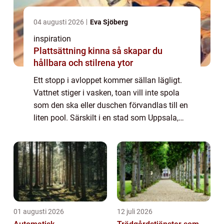
04 augusti 2026
Eva Sjöberg
inspiration
Plattsättning kinna så skapar du
hållbara och stilrena ytor
Ett stopp i avloppet kommer sällan lägligt.
Vattnet stiger i vasken, toan vill inte spola
som den ska eller duschen förvandlas till en
liten pool. Särskilt i en stad som Uppsala,
med många äldre fastigheter och hårt
vatten, är avloppsproblem vanliga....
01 augusti 2026
12 juli 2026