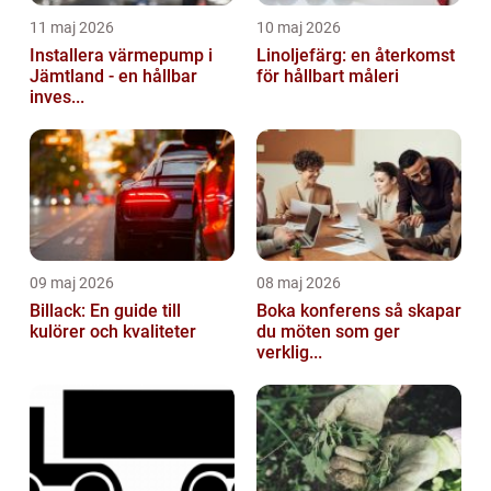
11 maj 2026
10 maj 2026
Installera värmepump i
Linoljefärg: en återkomst
Jämtland - en hållbar
för hållbart måleri
inves...
09 maj 2026
08 maj 2026
Billack: En guide till
Boka konferens så skapar
kulörer och kvaliteter
du möten som ger
verklig...