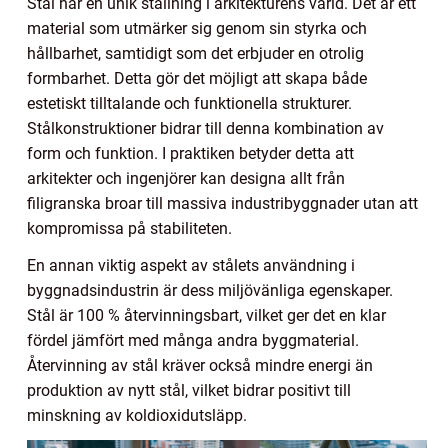
Stål har en unik ställning i arkitekturens värld. Det är ett
material som utmärker sig genom sin styrka och
hållbarhet, samtidigt som det erbjuder en otrolig
formbarhet. Detta gör det möjligt att skapa både
estetiskt tilltalande och funktionella strukturer.
Stålkonstruktioner bidrar till denna kombination av
form och funktion. I praktiken betyder detta att
arkitekter och ingenjörer kan designa allt från
filigranska broar till massiva industribyggnader utan att
kompromissa på stabiliteten.
En annan viktig aspekt av stålets användning i
byggnadsindustrin är dess miljövänliga egenskaper.
Stål är 100 % återvinningsbart, vilket ger det en klar
fördel jämfört med många andra byggmaterial.
Återvinning av stål kräver också mindre energi än
produktion av nytt stål, vilket bidrar positivt till
minskning av koldioxidutsläpp.