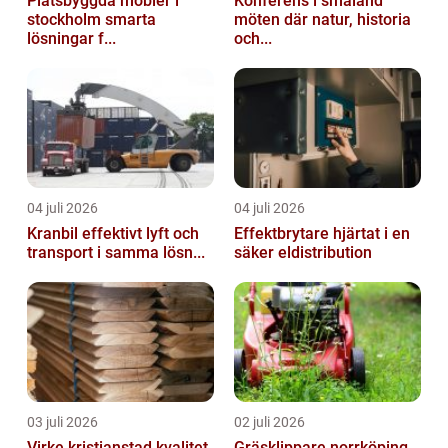
Platsbyggda möbler i
Konferens i småland
stockholm smarta
möten där natur, historia
lösningar f...
och...
04 juli 2026
04 juli 2026
Kranbil effektivt lyft och
Effektbrytare hjärtat i en
transport i samma lösn...
säker eldistribution
03 juli 2026
02 juli 2026
Virke kristianstad kvalitet,
Gräsklippare norrköping