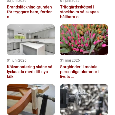
03 juni 2026
01 juni 2026
Brandsläckning grunden
Trädgårdsskötsel i
för tryggare hem, fordon
stockholm så skapas
o...
hållbara o...
01 juni 2026
31 maj 2026
Köksmontering skåne så
Sorgbinderi i motala
lyckas du med ditt nya
personliga blommor i
kök...
livets ...