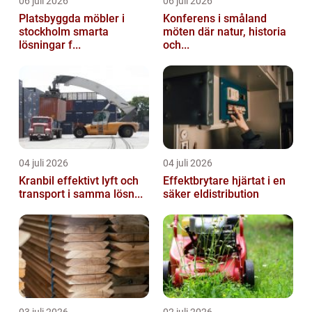
06 juli 2026
06 juli 2026
Platsbyggda möbler i
Konferens i småland
stockholm smarta
möten där natur, historia
lösningar f...
och...
04 juli 2026
04 juli 2026
Kranbil effektivt lyft och
Effektbrytare hjärtat i en
transport i samma lösn...
säker eldistribution
03 juli 2026
02 juli 2026