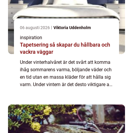
06 augusti 2026
Viktoria Uddenholm
inspiration
Tapetsering så skapar du hållbara och
vackra väggar
Under vinterhalvåret är det svårt att komma
ihåg sommarens varma, böljande väder och
en tid utan en massa kläder för att hålla sig
varm. Under vintern är det desto viktigare att
man klär sig rätt för att inte frysa när man
rör sig utomhus. Det är spe...