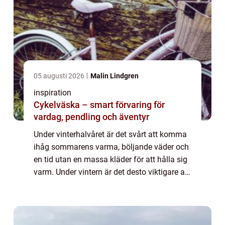
05 augusti 2026
Malin Lindgren
inspiration
Cykelväska – smart förvaring för
vardag, pendling och äventyr
Under vinterhalvåret är det svårt att komma
ihåg sommarens varma, böljande väder och
en tid utan en massa kläder för att hålla sig
varm. Under vintern är det desto viktigare att
man klär sig rätt för att inte frysa när man
rör sig utomhus. Det är spe...