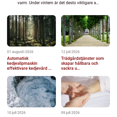
varm. Under vintern är det desto viktigare att
man klär sig rätt för att inte frysa när man
rör sig utomhus. Det är spe...
01 augusti 2026
12 juli 2026
Automatisk
Trädgårdstjänster som
kedjeslipmaskin
skapar hållbara och
effektivare kedjevård ...
vackra u...
10 juli 2026
09 juli 2026