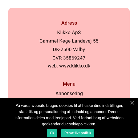
Adress
web:
www.klikko.dk
Menu
Annonsering
Om oss
På vores website bruges cookies til at huske dine indstillinger,
Cookies
statistik og personalisering af indhold og annoncer. Denne
information deles med tredjepart. Ved fortsat brug af websiden
Kontakta oss
godkender du cookiepolitikken.
Sitemap
Ok
Privatlivspolitik