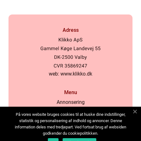
Adress
web:
www.klikko.dk
Menu
Annonsering
Om oss
På vores website bruges cookies til at huske dine indstillinger,
Cookies
statistik og personalisering af indhold og annoncer. Denne
information deles med tredjepart. Ved fortsat brug af websiden
Kontakta oss
godkender du cookiepolitikken.
Sitemap