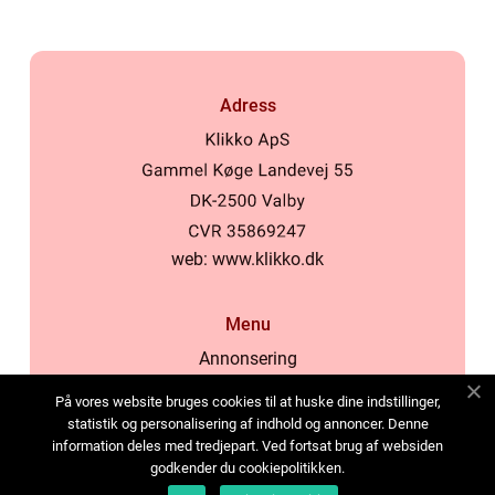
Adress
web:
www.klikko.dk
Menu
Annonsering
Om oss
På vores website bruges cookies til at huske dine indstillinger,
Cookies
statistik og personalisering af indhold og annoncer. Denne
information deles med tredjepart. Ved fortsat brug af websiden
Kontakta oss
godkender du cookiepolitikken.
Sitemap